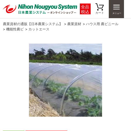
全品
税込
カート
農業資材の通販【日本農業システム】
>
農業資材
>
ハウス用 農ビニール
>
機能性農ビ
>
カットエース