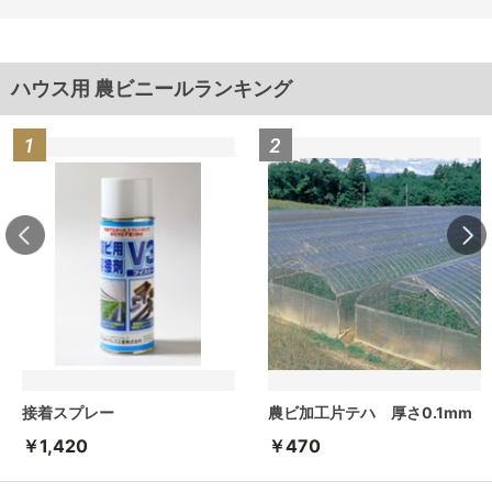
ハウス用 農ビニールランキング
接着スプレー
農ビ加工片テハ 厚さ0.1mm
￥1,420
￥470