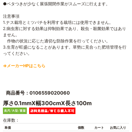
●ベタつきが少なく展張開閉作業がスムーズに行えます。
注意事項
1.ナス栽培とミツバチを利用する栽培には使用できません。
2.病虫害に対する効果は抑制効果であり、殺虫・殺菌効果ではあり
ません。
作物の状況に応じた適切な防除作業を行ってください。
3.生育が旺盛になることがあります。草勢に見合った肥培管理を行
ってください。
⇒メーカーHPはこちら
商品番号：0106559020060
厚さ0.1mmX幅300cmX長さ100m
在庫数：
単価
個数
カート
お気に入り