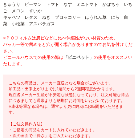
きゅうり ピーマン トマト なす ミニトマト かぼちゃ いち
ご メロン すいか
キャベツ レタス ねぎ ブロッコリー ほうれん草 にら 白
菜 小松菜 アスパラガス
※ＰＯフィルムは農ビなどに比べ伸縮性がない材質のため、
パッカー等で留めると穴が開く場合がありますのでお気を付けくだ
さい。
ビニールハウスでの使用の際は
「ビニペット」
の使用をオススメい
たします。
こちらの商品は、メーカー直送となる場合がございます。
加工品・出来上がりまでに1週間から2週間程度かかります。
現在各メーカー生産が不安定な状態になっており、注文可能な商品
につきましても通常よりも納期にお時間をいただいております。
※連休等重なる場合は、通常より更に納期にお時間をいただきま
す。
【ご注文操作方法】
・ご指定の商品をカートに入れていただきます。
・次の画面で「長さ」をご入力いただきます。