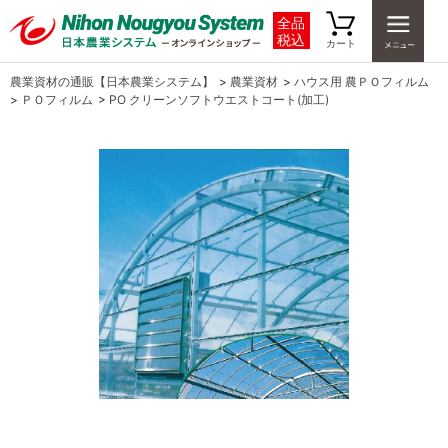
全品
税込
カート
農業資材の通販【日本農業システム】
>
農業資材
>
ハウス用 農ＰＯフィルム
>
ＰＯフィルム
>
PO クリーンソフトウエストコート(加工)