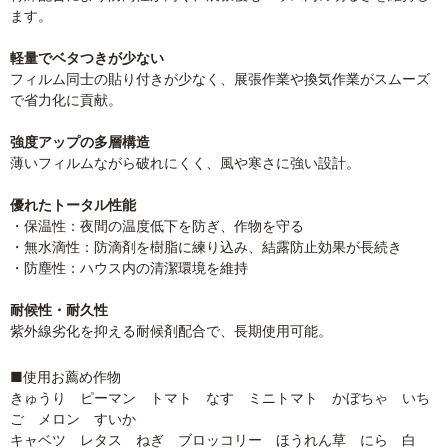
ます。
軽量でベタつきが少ない
フィルム同士の貼り付きが少なく、展張作業や換気作業がスムーズ
で省力化に貢献。
強度アップの多層構造
薄いフィルムながら破れにくく、風や寒さに強い設計。
優れたトータル性能
・保温性：夜間の温度低下を防ぎ、作物を守る
・無水滴性：防滴剤を樹脂に練り込み、結露防止効果が長続き
・防塵性：ハウス内の清潔環境を維持
耐候性・耐久性
紫外線劣化を抑える耐候剤配合で、長期使用可能。
■使用お薦め作物
きゅうり ピーマン トマト なす ミニトマト かぼちゃ いち
ご メロン すいか
キャベツ レタス ねぎ ブロッコリー ほうれん草 にら 白