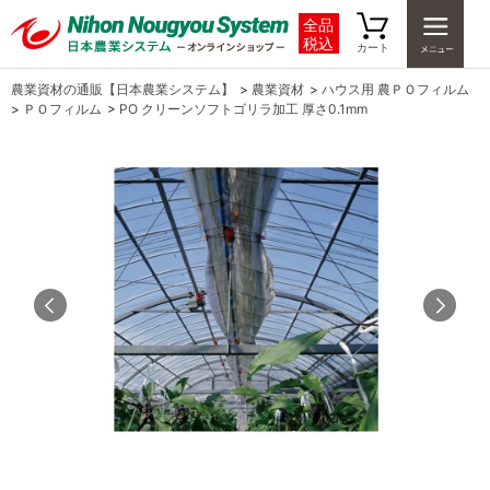
全品
税込
カート
農業資材の通販【日本農業システム】
>
農業資材
>
ハウス用 農ＰＯフィルム
>
ＰＯフィルム
>
PO クリーンソフトゴリラ加工 厚さ0.1mm