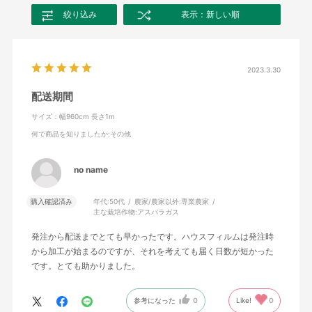
絞り込み
表示：新しい順
2023.3.30
配送期間
サイズ：幅960cm 長さ1m
何で商品を知りましたか
:その他
no name
購入確認済み
年代:
50代
農家/農家以外:
専業農家
主な栽培作物:
アスパラガス
発注から配送までとても早かったです。ハウスフィルムは発注時
から加工が始まるのですが、それを考えても届く日数が短かった
です。とても助かりました。
参考になった
0
Like!
0