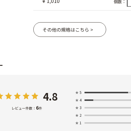
￥1,010
個数：
その他の規格はこちら >
ー
4.8
★
5
★
4
6
★
3
レビュー件数：
件
★
2
★
1