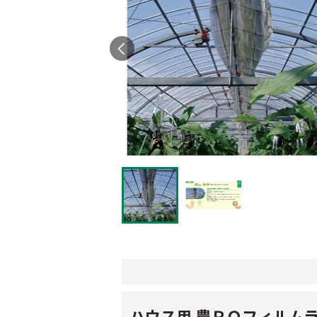
ハウス用 農ＰＯフィルム