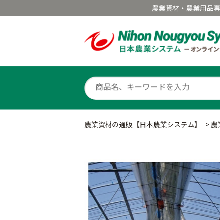
農業資材・農業用品
農業資材の通販【日本農業システム】
>
農