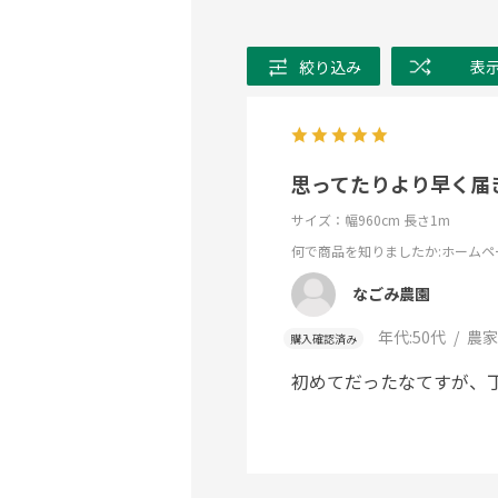
絞り込み
表
思ってたりより早く届
サイズ：幅960cm 長さ1m
何で商品を知りましたか
:ホームペ
なごみ農園
年代:
50代
農家
購入確認済み
初めてだったなてすが、