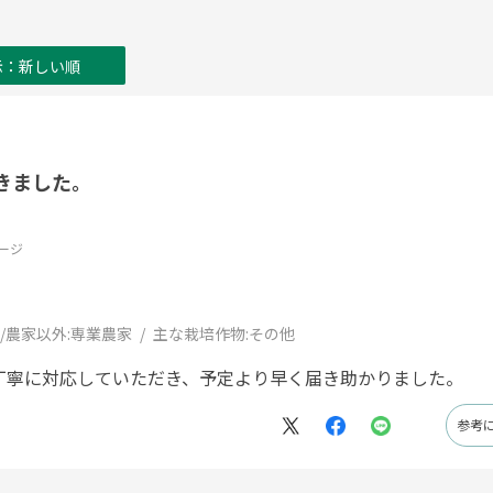
示：新しい順
きました。
ージ
/農家以外:
専業農家
主な栽培作物:
その他
丁寧に対応していただき、予定より早く届き助かりました。
参考