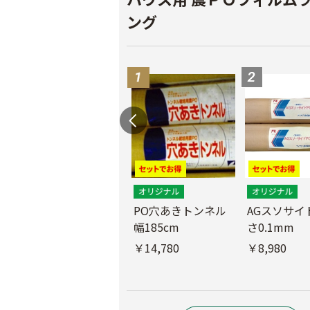
ング
PO穴あきトンネル
AGスソサイド
幅185cm
さ0.1mm
POフィルム（AG自
社加工）厚さ
￥14,780
￥8,980
0.1mm 幅600cm
￥10,200