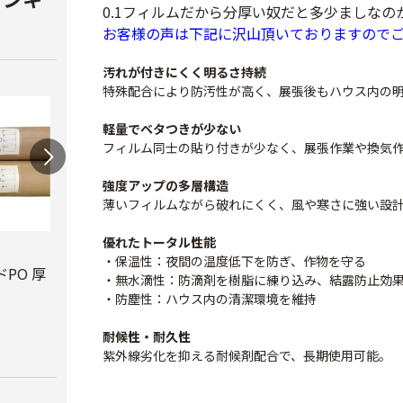
0.1フィルムだから分厚い奴だと多少ましなの
お客様の声は下記に沢山頂いておりますので
汚れが付きにくく明るさ持続
特殊配合により防汚性が高く、展張後もハウス内の
軽量でベタつきが少ない
フィルム同士の貼り付きが少なく、展張作業や換気
強度アップの多層構造
薄いフィルムながら破れにくく、風や寒さに強い設
優れたトータル性能
ビニールハウス補修
テキ
・保温性：夜間の温度低下を防ぎ、作物を守る
用テープ
PO 厚
PO穴あきトンネル
￥3,7
・無水滴性：防滴剤を樹脂に練り込み、結露防止効
幅210cm
￥770
・防塵性：ハウス内の清潔環境を維持
￥16,800
耐候性・耐久性
紫外線劣化を抑える耐候剤配合で、長期使用可能。