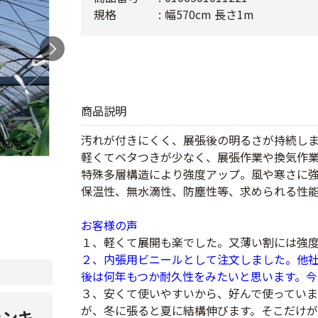
規格
幅570cm 長さ1m
商品説明
汚れが付きにくく、展張後の明るさが持続し
軽くてベタつきが少なく、展張作業や換気作
特殊多層構造により強度アップ。風や寒さに
保温性、無水滴性、防塵性等、求められる性
お客様の声
１、軽くて展開も楽でした。又薄い割には強度
２、内張用ビニールとして注文しました。他
後は何年もつか耐久性をみたいと思います。
３、安くて使いやすいから、好んで使っていま
が、冬に張ると夏に結構伸びます。そこだけ
ランキ