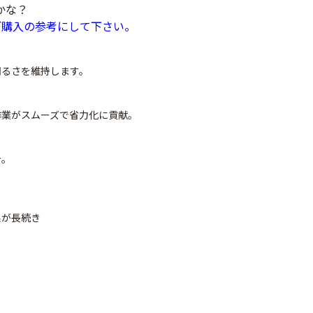
かな？
ご購入の参考にして下さい。
明るさを維持します。
作業がスムーズで省力化に貢献。
計。
ナシテープ
PO穴あきトンネル
90
果が長続き
幅185cm
POフィルム（AG自
社加工）厚さ
￥14,780
0.1mm 幅600cm
￥10,200