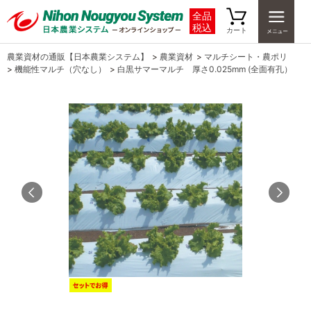
全品
税込
カート
農業資材の通販【日本農業システム】
>
農業資材
>
マルチシート・農ポリ
>
機能性マルチ（穴なし）
>
白黒サマーマルチ 厚さ0.025mm (全面有孔）