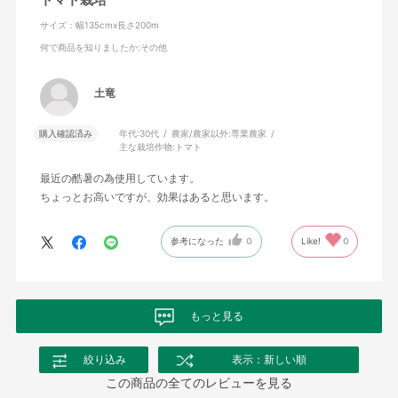
サイズ：幅135cmx長さ200m
何で商品を知りましたか
:その他
土竜
購入確認済み
年代:
30代
農家/農家以外:
専業農家
主な栽培作物:
トマト
最近の酷暑の為使用しています。
ちょっとお高いですが、効果はあると思います。
参考になった
0
Like!
0
もっと見る
絞り込み
表示：新しい順
この商品の全てのレビューを見る