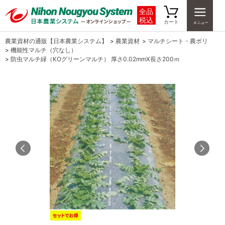
全品
税込
カート
農業資材の通販【日本農業システム】
>
農業資材
>
マルチシート・農ポリ
>
機能性マルチ（穴なし）
>
防虫マルチ緑（KOグリーンマルチ） 厚さ0.02mmX長さ200ｍ