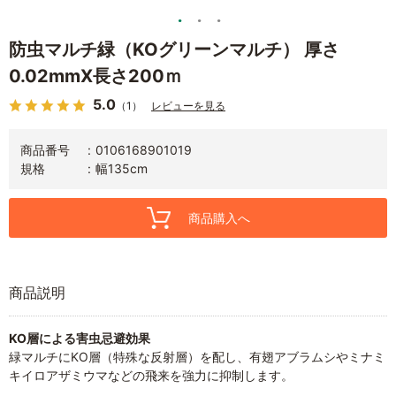
防虫マルチ緑（KOグリーンマルチ） 厚さ
0.02mmX長さ200ｍ
5.0
（1）
レビューを見る
商品番号
0106168901019
規格
幅135cm
商品購入へ
商品説明
KO層による害虫忌避効果
緑マルチにKO層（特殊な反射層）を配し、有翅アブラムシやミナミ
キイロアザミウマなどの飛来を強力に抑制します。