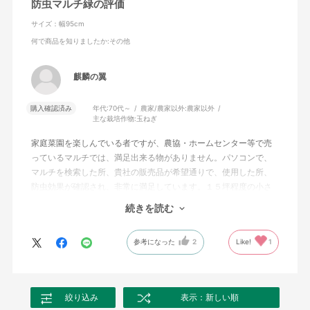
防虫マルチ緑の評価
サイズ：幅95cm
何で商品を知りましたか
:その他
麒麟の翼
購入確認済み
年代:
70代～
農家/農家以外:
農家以外
主な栽培作物:
玉ねぎ
家庭菜園を楽しんでいる者ですが、農協・ホームセンター等で売
っているマルチでは、満足出来る物がありません。パソコンで、
マルチを検索した所、貴社の販売品が希望通りで、使用した所、
防虫効果が確認され、非常に満足しています。１５坪程度の小さ
な菜園で、これを使い切るには３~４年掛かりますが、また注文し
続きを読む
たいと思います。
参考になった
2
Like!
1
絞り込み
表示：新しい順