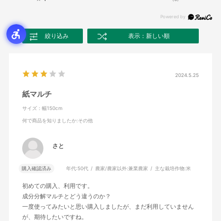
絞り込み
表示：新しい順
2024.5.25
紙マルチ
サイズ：幅150cm
何で商品を知りましたか
:その他
さと
購入確認済み
年代:
50代
農家/農家以外:
兼業農家
主な栽培作物:
米
初めての購入、利用です。
成分分解マルチとどう違うのか？
一度使ってみたいと思い購入しましたが、まだ利用していません
が、期待したいですね。