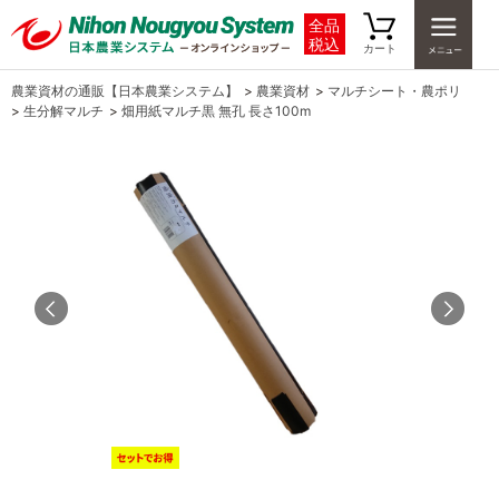
全品
税込
カート
農業資材の通販【日本農業システム】
>
農業資材
>
マルチシート・農ポリ
>
生分解マルチ
>
畑用紙マルチ黒 無孔 長さ100m