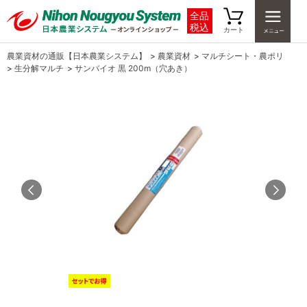
全品
税込
カート
農業資材の通販【日本農業システム】
>
農業資材
>
マルチシート・農ポリ
>
生分解マルチ
>
サンバイオ 黒 200m（穴あき）