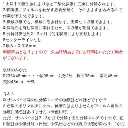
1.土壌中の微生物により水と二酸化炭素に完全に分解されます。
2.収穫後にフィルムを剥がす必要が無く、そのまますき込めるので
作業が省力化できます。
3.機械収穫でも、機械に巻き付かず、支障なく収穫できます。
4.保湿性を有し保温に優れるため、高収穫が期待できます。
5.分解目安は約2～3ヶ月（使用状況により変動します）
6センターラインなし
7.厚み：0.018ｍｍ
季節商品となりますので、欠品時納品までにお時間をいただく場合
がございます。
規格のみかた
9235X45mm・・・幅95cm 列数2列 株間35cm 条間45cm
穴径45mm 千鳥
Ｑ＆Ａ
Q.サンバイオ等の生分解マルチの強度はどれほどですか？
A.通常のポリマルチに比べ、伸縮性はありませんがフィルム自体の
強度に遜色はありません（未使用時）。
ただ、サンバイオは2～3か月で分解する生分解マルチですので、使
用後は雨や紫外線（日光）や気圧などの状況で状態が変わり、1か月