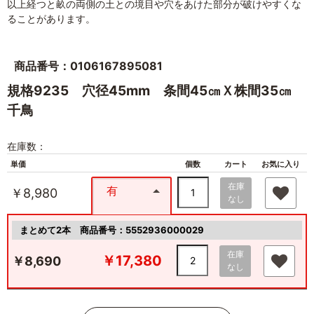
以上経つと畝の両側の土との境目や穴をあけた部分が破けやすくな
ることがあります。
商品番号：0106167895081
規格9235 穴径45mm 条間45㎝Ｘ株間35㎝
千鳥
在庫数：
単価
個数
カート
お気に入り
在庫
有
￥8,980
なし
まとめて2本
商品番号：5552936000029
在庫
￥17,380
￥8,690
なし