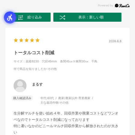
絞り込み
表示：新しい順
2026.6.8
トータルコスト削減
サイズ：規格9230 穴径45mm 条間45㎝Ｘ株間30㎝ 千鳥
何で商品を知りましたか
:その他
まるす
購入確認済み
年代:
60代
農家/農家以外:
専業農家
主な栽培作物:
その他
生分解マルチを使い始め４年、回収作業や廃棄コストなどワンオ
ペなのでトータルコスト削減になっております
特に暑いなかのビニールマルチ回収作業から解放されたのが大き
い