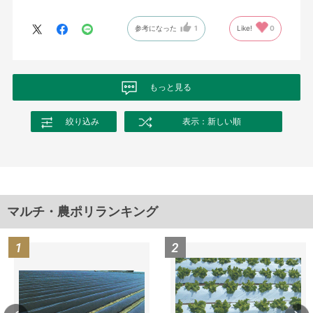
参考になった
1
Like!
0
もっと見る
絞り込み
表示：新しい順
マルチ・農ポリランキング