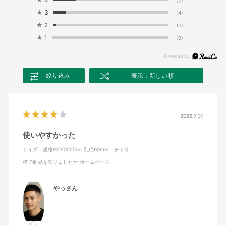
★
3
(4)
★
2
(1)
★
1
(0)
絞り込み
表示：新しい順
2026.7.31
使いやすかった
サイズ：規格9230X200ｍ 孔径60mm チドリ
何で商品を知りましたか
:ホームページ
やっさん