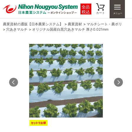
全品
税込
カート
農業資材の通販【日本農業システム】
>
農業資材
>
マルチシート・農ポリ
>
穴あきマルチ
>
オリジナル国産白黒穴あきマルチ 厚さ0.021mm