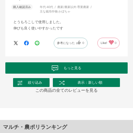
購入確認済み
年代:
40代
農家/農家以外:
専業農家
主な栽培作物:
かぼちゃ
とうもろこしで使用しました。
伸びも良く使いやすかったです
参考になった
0
Like!
0
もっと見る
絞り込み
表示：新しい順
この商品の全てのレビューを見る
マルチ・農ポリランキング