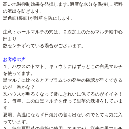
高い地温抑制効果を発揮します｡適度な水分を保持し､肥料
の流出を防ぎます｡
黒色面(裏面)が雑草を防止します｡
注意：ホールマルチの穴は、２次加工のためマルチ幅中心
部より
数センチずれている場合がございます。
お客様の声
１、ハウスのトマト、キュウリにはずっとこの白黒マルチ
を使ってます。
黒マルチに比べるとアブラムシの発生の確認が早くできる
のが一番かな？
又ハウスが明るくなって常にきれいに保てるのがイイネ！
２、毎年、この白黒マルチを使って里芋の栽培をしていま
す。
夏場、高温にならず日焼けの害も出ないのでとても気に入
っています。
３、毎年夏野菜の栽培に使用してますが、従来の黒マルチ