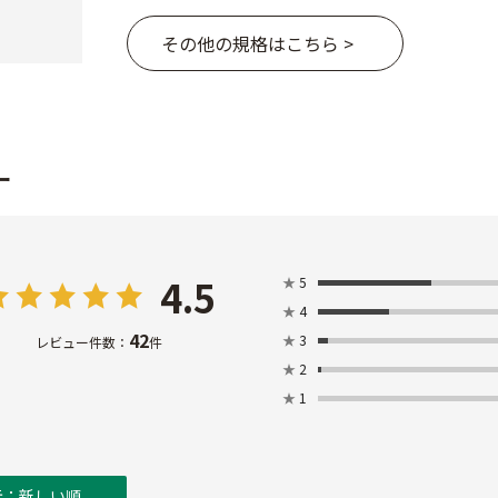
その他の規格はこちら >
ー
4.5
★
5
★
4
42
★
3
レビュー件数：
件
★
2
★
1
示：新しい順