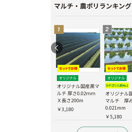
マルチ・農ポリランキング
マ
農業用ポリエチレン
（農ポリ）透明マル
オリジナル国産黒マ
チ 厚さ0.05mmX長
ルチ 厚さ0.02ｍｍ
オリジナル
さ100ｍ
Ｘ長さ200m
マルチ 厚
0.021mm
￥9,180
￥3,180
￥5,180