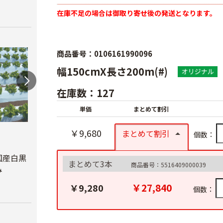
在庫不足の場合は御取り寄せ後の発送となります。
商品番号：0106161990096
幅150cmX長さ200m(#)
在庫数：127
単価
まとめて割引
￥9,680
オリ
まとめて割引
個数：
ルチ 
オリジナル国産銀黒
オリジナル国産黒ホ
Ｘ長さ
マルチ 厚さ
ールマルチ 厚さ
国産白黒
まとめて3本
商品番号：5516409000039
0.023mm
0.02mmX幅95cmX
み
￥8,7
長さ200ｍ
￥5,680
￥27,840
￥9,280
個数：
￥4,180