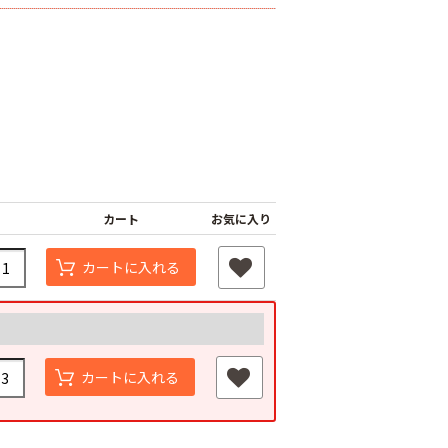
カート
お気に入り
ジナル国産黒マ
農業用ポリエチレン
カートに入れる
厚さ0.02ｍｍ
（農ポリ）透明マル
オリジナル国産黒マ
400ｍ
チ 厚さ0.05mmX長
ルチ 厚さ0.02ｍｍ
さ100ｍ
Ｘ長さ200m
80
￥9,180
￥3,180
カートに入れる