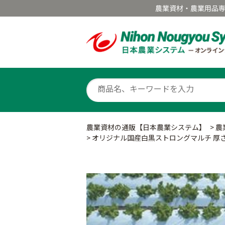
農業資材・農業用品
農業資材の通販【日本農業システム】
>
農
>
オリジナル国産白黒ストロングマルチ 厚さ0