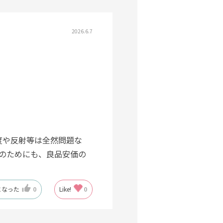
2026.6.7
度や反射等は全然問題な
のためにも、良品安価の
になった
0
Like!
0