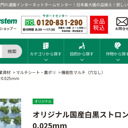
専門の通販インターネットホームセンター！日本最大級の品揃え！欲しい
全品
税込
お問合
検索
カテゴリから探す
目的から探す
作物から探
業資材
>
マルチシート・農ポリ
>
機能性マルチ（穴なし）
.025mm
オリジナル国産白黒ストロン
0.025mm