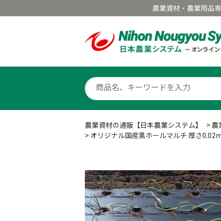
農業資材・農業用品
農業資材の通販【日本農業システム】
>
農
>
オリジナル国産黒ホールマルチ 厚さ0.02mm