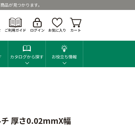
商品が見つかります。
せ
ご利用ガイド
ログイン
お気に入り
カート
す
カタログから探す
お役立ち情報
 厚さ0.02mmX幅