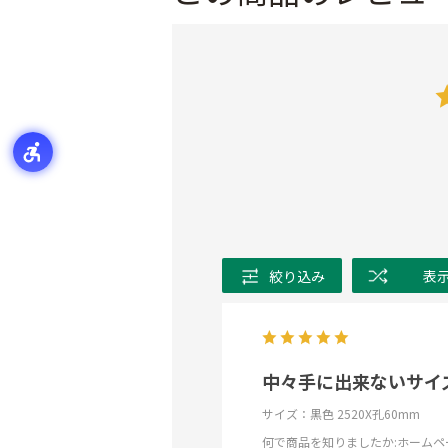
絞り込み
表
中々手に出来ないサイ
サイズ：黒色 2520X孔60mm
何で商品を知りましたか
:ホームペ