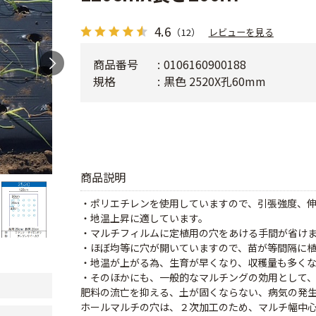
4.6
（12）
レビューを見る
商品番号
0106160900188
規格
黒色 2520X孔60mm
商品説明
・ポリエチレンを使用していますので、引張強度、
・地温上昇に適しています。
・マルチフィルムに定植用の穴をあける手間が省け
・ほぼ均等に穴が開いていますので、苗が等間隔に
・地温が上がる為、生育が早くなり、収穫量も多く
・そのほかにも、一般的なマルチングの効用として
肥料の流亡を抑える、土が固くならない、病気の発
ホールマルチの穴は、２次加工のため、マルチ幅中