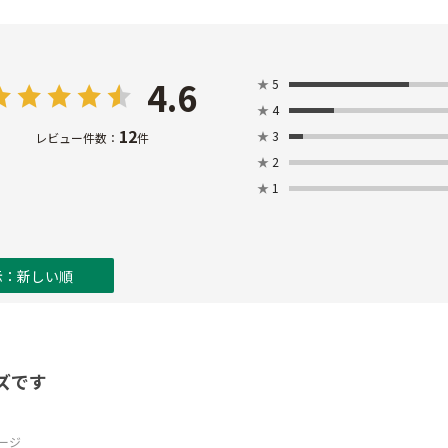
4.6
★
5
★
4
12
★
3
レビュー件数：
件
★
2
★
1
示：新しい順
ズです
ージ