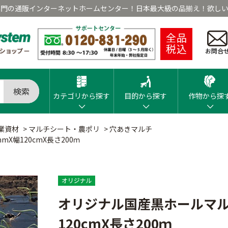
専門の通販インターネットホームセンター！日本最大級の品揃え！欲しい
全品
税込
お問合
検索
カテゴリから探す
目的から探す
作物から探
業資材
>
マルチシート・農ポリ
>
穴あきマルチ
X幅120cmX長さ200ｍ
オリジナル国産黒ホールマルチ
120cmX長さ200ｍ