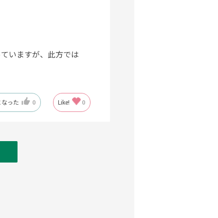
っていますが、此方では
になった
0
Like!
0