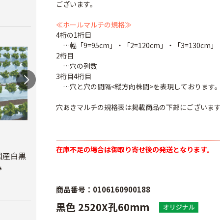
ございます。
≪ホールマルチの規格≫
4桁の1桁目
…幅「9=95cm」・「2=120cm」・「3=130cm」
2桁目
…穴の列数
3桁目4桁目
…穴と穴の間隔<縦方向株間>を表現しております
穴あきマルチの規格表は掲載商品の下部にございま
オリ
ルチ 
オリジナル国産銀黒
オリジナル国産黒ホ
在庫不足の場合は御取り寄せ後の発送となります。
Ｘ長さ
マルチ 厚さ
ールマルチ 厚さ
国産白黒
0.023mm
0.02mmX幅95cmX
み
￥8,7
長さ200ｍ
￥5,680
商品番号：0106160900188
￥4,180
黒色 2520X孔60mm