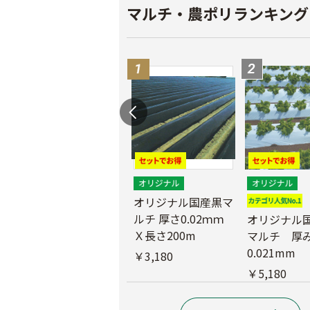
マルチ・農ポリランキング
マ
農業用ポリエチレン
（農ポリ）透明マル
オリジナル国産黒マ
チ 厚さ0.05mmX長
ルチ 厚さ0.02ｍｍ
オリジナル
さ100ｍ
Ｘ長さ200m
マルチ 厚
0.021mm
￥9,180
￥3,180
￥5,180