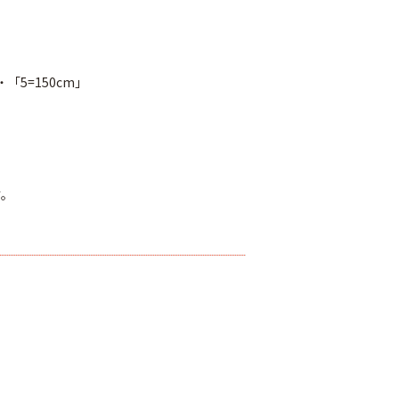
・「5=150cm」
。
す。
ジナル国産黒マ
農業用ポリエチレン
厚さ0.02ｍｍ
（農ポリ）透明マル
オリジナル国産黒マ
400ｍ
チ 厚さ0.05mmX長
ルチ 厚さ0.02ｍｍ
さ100ｍ
Ｘ長さ200m
80
￥9,180
￥3,180