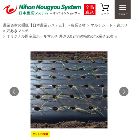
全品
税込
カート
農業資材の通販【日本農業システム】
>
農業資材
>
マルチシート・農ポリ
>
穴あきマルチ
>
オリジナル国産黒ホールマルチ 厚さ0.02mmX幅95cmX長さ200ｍ