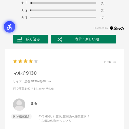
★
3
(1)
★
2
(1)
★
1
(0)
絞り込み
表示：新しい順
2026.6.6
マルチ9130
サイズ：黒色 9130X孔60mm
何で商品を知りましたか
:その他
まも
購入確認済み
年代:
60代
農家/農家以外:
兼業農家
主な栽培作物:
さつまいも