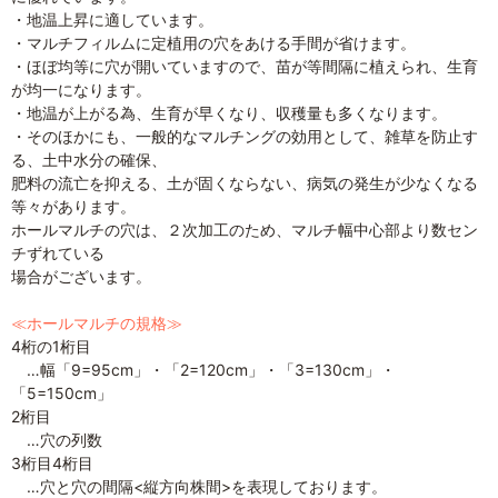
・地温上昇に適しています。
・マルチフィルムに定植用の穴をあける手間が省けます。
・ほぼ均等に穴が開いていますので、苗が等間隔に植えられ、生育
が均一になります。
・地温が上がる為、生育が早くなり、収穫量も多くなります。
・そのほかにも、一般的なマルチングの効用として、雑草を防止す
る、土中水分の確保、
肥料の流亡を抑える、土が固くならない、病気の発生が少なくなる
等々があります。
ホールマルチの穴は、２次加工のため、マルチ幅中心部より数セン
チずれている
場合がございます。
≪ホールマルチの規格≫
4桁の1桁目
…幅「9=95cm」・「2=120cm」・「3=130cm」・
「5=150cm」
2桁目
…穴の列数
3桁目4桁目
…穴と穴の間隔<縦方向株間>を表現しております。