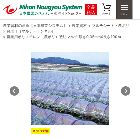
全品
税込
カート
農業資材の通販【日本農業システム】
>
農業資材
>
マルチシート・農ポリ
>
農ポリ（マルチ・トンネル）
>
農業用ポリエチレン（農ポリ）透明マルチ 厚さ0.05mmX長さ100ｍ