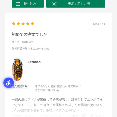
絞り込み
表示：新しい順
2026.4.28
初めての注文でした
サイズ：幅180cm
何で商品を知りましたか
:その他
kazusan
購入確認済み
年代:
60代
農家/農家以外:
兼業農家
主な栽培作物:
里いも
一部の畑にスギナが繁殖して始末が悪く、計画としてユンボで根
ごとすくって、軽トラ荷台に金属枠で作成した金属網に更に細か
い1cm四方網を載せて、単管パイプの上を転がす。
その後、ラウンドアップマックスロードを50倍で1回、2回目は25