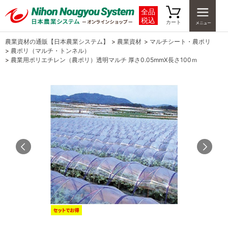
全品
税込
カート
農業資材の通販【日本農業システム】
>
農業資材
>
マルチシート・農ポリ
>
農ポリ（マルチ・トンネル）
>
農業用ポリエチレン（農ポリ）透明マルチ 厚さ0.05mmX長さ100ｍ