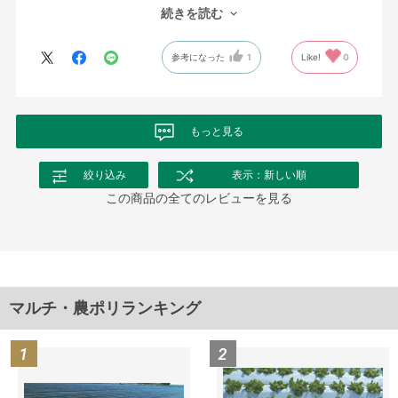
倍で散布。
続きを読む
太陽光消毒で根ごとやっつけるに0.05mmの少し厚手の透明マルチ
が必要だった。ホルムズ海峡閉鎖を聞き、10日程かかったがちゃ
参考になった
1
Like!
0
んと届けていただきました。
もっと見る
絞り込み
表示：新しい順
この商品の全てのレビューを見る
マルチ・農ポリランキング