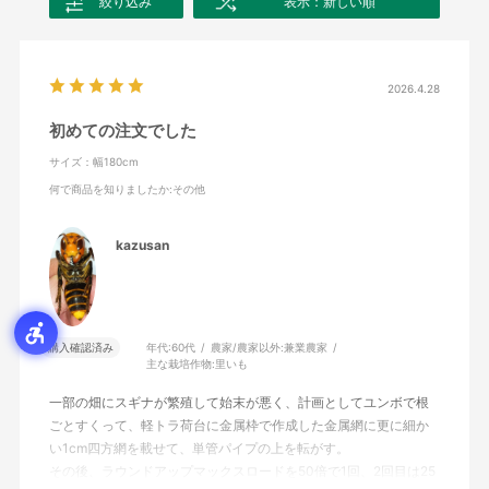
絞り込み
表示：新しい順
2026.4.28
初めての注文でした
サイズ：幅180cm
何で商品を知りましたか
:その他
kazusan
購入確認済み
年代:
60代
農家/農家以外:
兼業農家
主な栽培作物:
里いも
一部の畑にスギナが繁殖して始末が悪く、計画としてユンボで根
ごとすくって、軽トラ荷台に金属枠で作成した金属網に更に細か
い1cm四方網を載せて、単管パイプの上を転がす。
その後、ラウンドアップマックスロードを50倍で1回、2回目は25