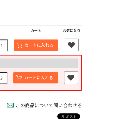
カート
お気に入り
カートに入れる
ジナル国産黒マ
農業用ポリエチレン
カートに入れる
厚さ0.02ｍｍ
（農ポリ）透明マル
オリジナル国産黒マ
400ｍ
チ 厚さ0.05mmX長
ルチ 厚さ0.02ｍｍ
さ100ｍ
Ｘ長さ200m
80
￥9,180
￥3,180
この商品について問い合わせる