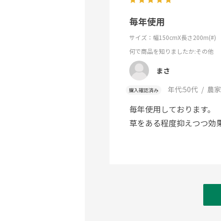
毎年使用
サイズ：幅150cmX長さ200m(#)
何で商品を知りましたか
:その他
まさ
年代:
50代
農家
購入確認済み
毎年使用しております。
草をある程度抑えつつ効