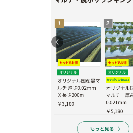
マ
農業用ポリエチレン
（農ポリ）透明マル
オリジナル国産黒マ
チ 厚さ0.05mmX長
ルチ 厚さ0.02ｍｍ
オリジナル
さ100ｍ
Ｘ長さ200m
マルチ 厚
0.021mm
￥9,180
￥3,180
￥5,180