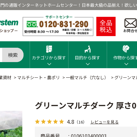
専門の通販インターネットホームセンター！日本最大級の品揃え！欲しい
全品
税込
お問合
検索
カテゴリから探す
目的から探す
作物から探
業資材
>
マルチシート・農ポリ
>
一般マルチ（穴なし）
>
グリーンマル
グリーンマルチダーク 厚さ0.
4.8
（16）
レビューを見る
商品番号
0106103400003