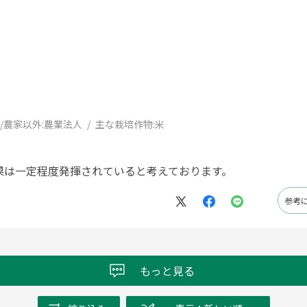
/農家以外:
農業法人
主な栽培作物:
米
果は一定程度発揮されていると考えております。
参考
もっと見る