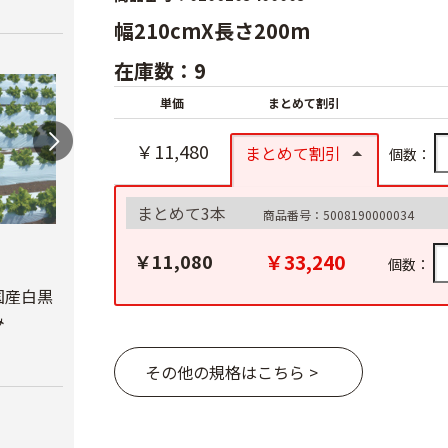
幅210cmX長さ200m
在庫数：9
単価
まとめて割引
￥11,480
まとめて割引
個数：
まとめて3本
商品番号：5008190000034
オリ
￥33,240
￥11,080
個数：
ルチ 
オリジナル国産銀黒
オリジナル国産黒ホ
Ｘ長さ
マルチ 厚さ
ールマルチ 厚さ
国産白黒
0.023mm
0.02mmX幅95cmX
み
￥8,7
長さ200ｍ
￥5,680
その他の規格はこちら >
￥4,180