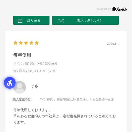
絞り込み
表示：新しい順
2026.5.1
毎年使用
サイズ：幅150cmX長さ200m(#)
何で商品を知りましたか
:その他
まさ
購入確認済み
年代:
50代
農家/農家以外:
農業法人
主な栽培作物:
米
毎年使用しております。
草をある程度抑えつつ効果は一定程度発揮されていると考えてお
ります。