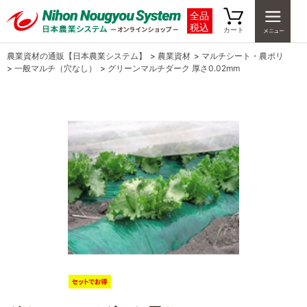
全品
税込
カート
農業資材の通販【日本農業システム】
>
農業資材
>
マルチシート・農ポリ
>
一般マルチ（穴なし）
>
グリーンマルチダーク 厚さ0.02mm