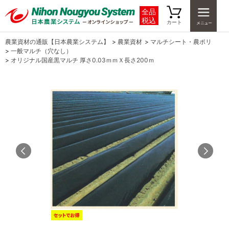
全品
税込
カート
農業資材の通販【日本農業システム】
>
農業資材
>
マルチシート・農ポリ
>
一般マルチ（穴なし）
>
オリジナル国産黒マルチ 厚さ0.03ｍｍＸ長さ200ｍ