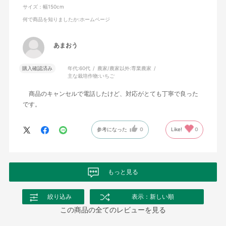
サイズ：幅150cm
何で商品を知りましたか
:ホームページ
あまおう
購入確認済み
年代:
60代
農家/農家以外:
専業農家
主な栽培作物:
いちご
商品のキャンセルで電話したけど、対応がとても丁寧で良った
です。
参考になった
0
Like!
0
もっと見る
絞り込み
表示：新しい順
この商品の全てのレビューを見る