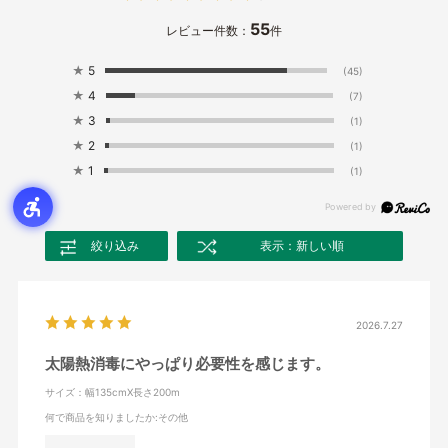
55
レビュー件数：
件
★
5
(45)
★
4
(7)
★
3
(1)
★
2
(1)
★
1
(1)
絞り込み
表示：新しい順
2026.7.27
太陽熱消毒にやっぱり必要性を感じます。
サイズ：幅135cmX長さ200m
何で商品を知りましたか
:その他