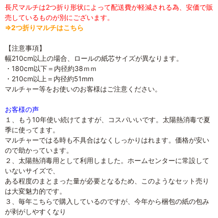
長尺マルチは2つ折り形状によって配送費が軽減される為、安価で販
売しているものが別にございます。
⇒2つ折りマルチはこちら
【注意事項】
幅210cm以上の場合、ロールの紙芯サイズが異なります。
・180cm以下＝内径約38ｍｍ
・210cm以上＝内径約51mm
マルチャー等をお使いのお客様はご注意ください。
お客様の声
１、もう10年使い続けてますが、コスパいいです。太陽熱消毒で夏
季に使ってます。
マルチャーではる時も不具合はなくしっかりはれます。価格が安い
ので助かっています。
２、太陽熱消毒用として利用しました。ホームセンターに常設して
いないサイズで、
ある程度のまとまった量が必要となるため、このようなセット売り
は大変魅力的です。
３、毎年こちらで購入しているのですが、今年から梱包の紙の包み
が剥がしやすくなり