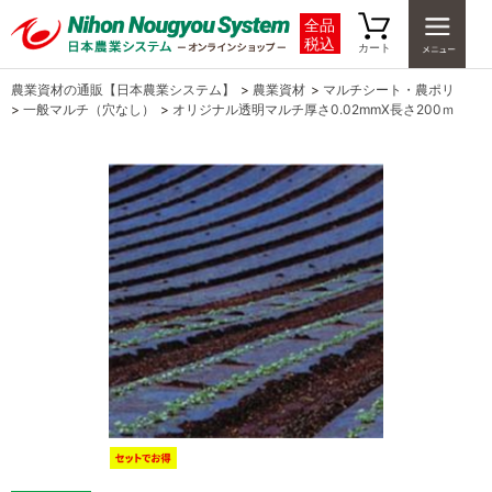
全品
税込
カート
農業資材の通販【日本農業システム】
>
農業資材
>
マルチシート・農ポリ
>
一般マルチ（穴なし）
>
オリジナル透明マルチ厚さ0.02mmX長さ200ｍ