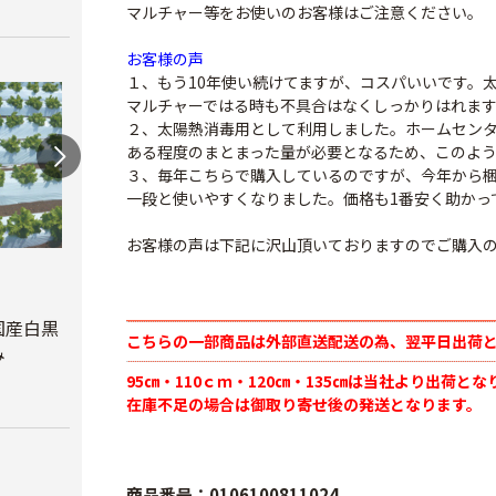
マルチャー等をお使いのお客様はご注意ください。
お客様の声
１、もう10年使い続けてますが、コスパいいです。
マルチャーではる時も不具合はなくしっかりはれます
２、太陽熱消毒用として利用しました。ホームセン
ある程度のまとまった量が必要となるため、このよ
３、毎年こちらで購入しているのですが、今年から
一段と使いやすくなりました。価格も1番安く助かっ
お客様の声は下記に沢山頂いておりますのでご購入
オリ
ルチ 
オリジナル国産銀黒
オリジナル国産黒ホ
Ｘ長さ
マルチ 厚さ
ールマルチ 厚さ
国産白黒
こちらの一部商品は外部直送配送の為、翌平日出荷
0.023mm
0.02mmX幅95cmX
み
￥8,7
長さ200ｍ
95㎝・110ｃｍ・120㎝・135㎝は当社より出荷とな
￥5,680
在庫不足の場合は御取り寄せ後の発送となります。
￥4,180
商品番号：0106100811024