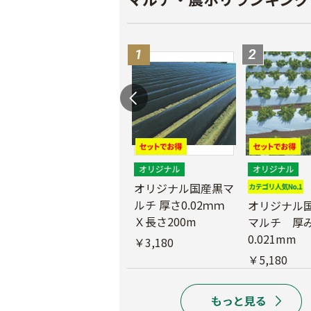
マ
農業用ポリエチレン
（農ポリ）透明マル
オリジナル国産黒マ
チ 厚さ0.05mmX長
ルチ 厚さ0.02ｍｍ
オリジナル
さ100ｍ
Ｘ長さ200m
マルチ 厚
0.021mm
￥9,180
￥3,180
￥5,180