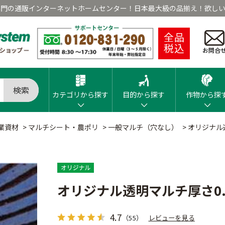
専門の通販インターネットホームセンター！日本最大級の品揃え！欲しい
全品
税込
お問合
検索
カテゴリから探す
目的から探す
作物から探
業資材
>
マルチシート・農ポリ
>
一般マルチ（穴なし）
>
オリジナル透
オリジナル透明マルチ厚さ0.
4.7
（55）
レビューを見る