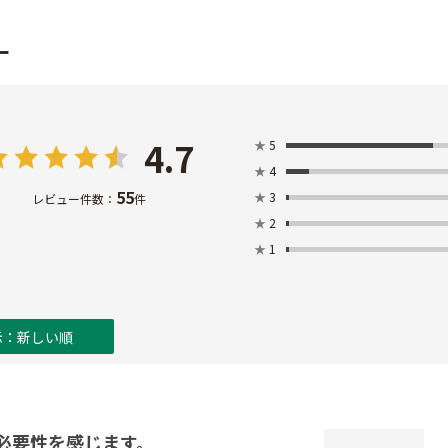
ー
4.7
★
5
★
4
55
★
3
レビュー件数：
件
★
2
★
1
示：新しい順
必要性を感じます。