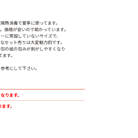
太陽熱消毒で夏季に使ってます。
。価格が安いので助かっています。
ターに常設していないサイズで、
うなセット売りは大変魅力的です。
梱包の紙の包みが剥がしやすくなり
てます。
の参考にして下さい。
ジナル国産黒マ
農業用ポリエチレン
厚さ0.02ｍｍ
（農ポリ）透明マル
オリジナル国産黒マ
400ｍ
チ 厚さ0.05mmX長
ルチ 厚さ0.02ｍｍ
となります。
さ100ｍ
Ｘ長さ200m
80
ります。
￥9,180
￥3,180