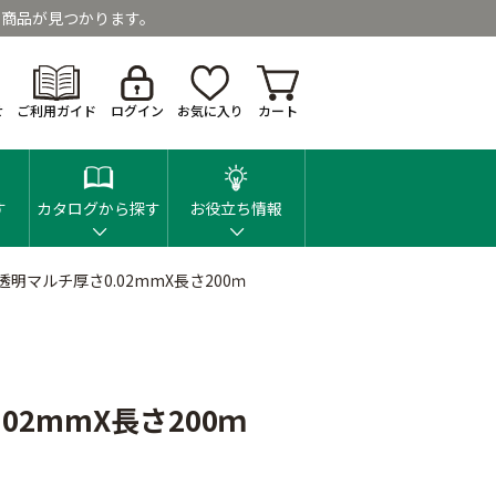
商品が見つかります。
せ
ご利用ガイド
ログイン
お気に入り
カート
す
カタログから探す
お役立ち情報
明マルチ厚さ0.02mmX長さ200ｍ
02mmX長さ200ｍ