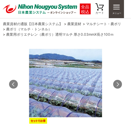
全品
税込
カート
農業資材の通販【日本農業システム】
>
農業資材
>
マルチシート・農ポリ
>
農ポリ（マルチ・トンネル）
>
農業用ポリエチレン（農ポリ）透明マルチ 厚さ0.03mmX長さ100ｍ