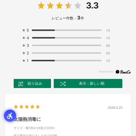
3.3
3
レビュー件数：
件
★
5
(1)
★
4
(1)
★
3
(0)
★
2
(0)
★
1
(1)
絞り込み
表示：新しい順
2026.5.20
太陽熱消毒に
サイズ：幅180cmX長さ200m
何で商品を知りましたか
:その他