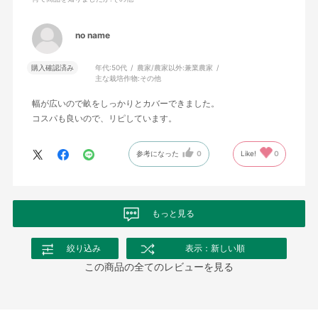
no name
購入確認済み
年代:
50代
農家/農家以外:
兼業農家
主な栽培作物:
その他
幅が広いので畝をしっかりとカバーできました。
コスパも良いので、リピしています。
参考になった
0
Like!
0
もっと見る
絞り込み
表示：新しい順
この商品の全てのレビューを見る