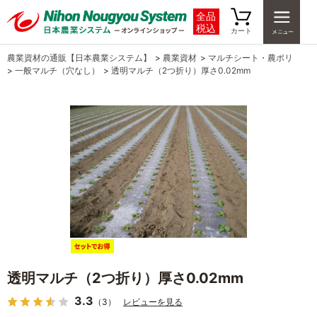
全品
税込
カート
農業資材の通販【日本農業システム】
>
農業資材
>
マルチシート・農ポリ
>
一般マルチ（穴なし）
>
透明マルチ（2つ折り）厚さ0.02mm
透明マルチ（2つ折り）厚さ0.02mm
3.3
（3）
レビューを見る