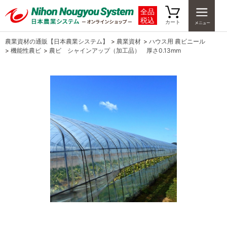
全品
税込
カート
農業資材の通販【日本農業システム】
>
農業資材
>
ハウス用 農ビニール
>
機能性農ビ
>
農ビ シャインアップ（加工品） 厚さ0.13mm