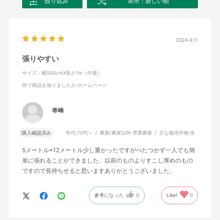
絞り込み
表示：新しい順
2024.4.11
張りやすい
サイズ：幅500cmX長さ1m（中接）
何で商品を知りましたか
:ホームページ
希峰
購入確認済み
年代:
70代～
農家/農家以外:
専業農家
主な栽培作物:
米
5メートル×12メートル少し重かったですがべたつかず一人でも簡
単に張れることができました、以前のものよりすこし厚めのもの
ですので長持ちせると思いますありがとうございました。
参考になった
0
Like!
0