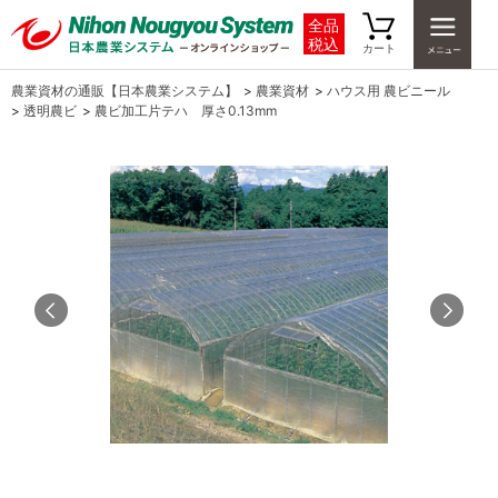
全品
税込
カート
農業資材の通販【日本農業システム】
>
農業資材
>
ハウス用 農ビニール
>
透明農ビ
>
農ビ加工片テハ 厚さ0.13mm