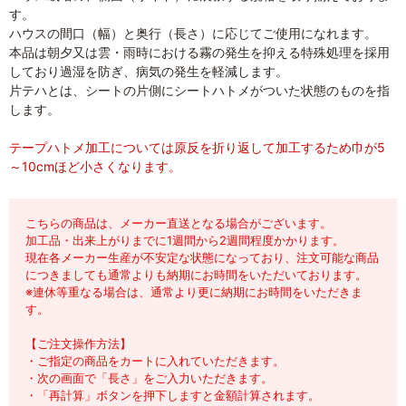
す。
ハウスの間口（幅）と奥行（長さ）に応じてご使用になれます。
本品は朝夕又は雲・雨時における霧の発生を抑える特殊処理を採用
しており過湿を防ぎ、病気の発生を軽減します。
片テハとは、シートの片側にシートハトメがついた状態のものを指
します。
テープハトメ加工については原反を折り返して加工するため巾が5
～10cmほど小さくなります。
こちらの商品は、メーカー直送となる場合がございます。
加工品・出来上がりまでに1週間から2週間程度かかります。
現在各メーカー生産が不安定な状態になっており、注文可能な商品
につきましても通常よりも納期にお時間をいただいております。
※連休等重なる場合は、通常より更に納期にお時間をいただきま
す。
【ご注文操作方法】
・ご指定の商品をカートに入れていただきます。
・次の画面で「長さ」をご入力いただきます。
・「再計算」ボタンを押下しますと金額計算されます。