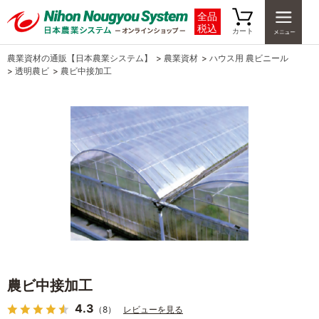
全品
税込
カート
農業資材の通販【日本農業システム】
>
農業資材
>
ハウス用 農ビニール
>
透明農ビ
>
農ビ中接加工
農ビ中接加工
4.3
（8）
レビューを見る