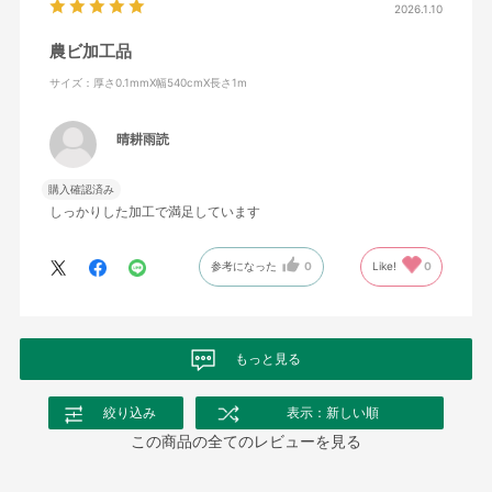
2026.1.10
農ビ加工品
サイズ：厚さ0.1mmX幅540cmX長さ1m
晴耕雨読
購入確認済み
しっかりした加工で満足しています
参考になった
0
Like!
0
もっと見る
絞り込み
表示：新しい順
この商品の全てのレビューを見る