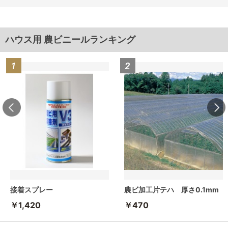
ハウス用 農ビニールランキング
接着スプレー
農ビ加工片テハ 厚さ0.1mm
￥1,420
￥470