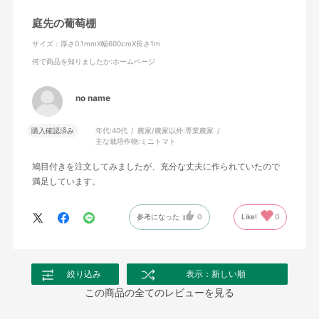
庭先の葡萄棚
サイズ：厚さ0.1mmX幅600cmX長さ1m
何で商品を知りましたか
:ホームページ
no name
購入確認済み
年代:
40代
農家/農家以外:
専業農家
主な栽培作物:
ミニトマト
鳩目付きを注文してみましたが、充分な丈夫に作られていたので
満足しています。
参考になった
0
Like!
0
絞り込み
表示：新しい順
この商品の全てのレビューを見る