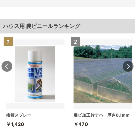
ハウス用 農ビニールランキング
接着スプレー
農ビ加工片テハ 厚さ0.1mm
￥1,420
￥470