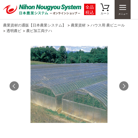
全品
税込
カート
農業資材の通販【日本農業システム】
>
農業資材
>
ハウス用 農ビニール
>
透明農ビ
>
農ビ加工両テハ