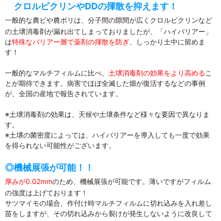
クロルピクリンやDDの揮散を抑えます！
一般的な農ビや農ポリは、分子間の隙間が広くクロルピクリンなど
の土壌消毒剤が漏れ出てしまっておりましたが、「ハイバリアー」
は
特殊なバリアー層で薬剤の揮散を防ぎ
、しっかり土中に留めま
す！
一般的なマルチフィルムに比べ、
土壌消毒剤の効果をより高める
こ
とが期待できます。病害でほぼ全滅した畑が復活するなどの事例
が、全国の産地で報告されています。
※土壌消毒剤の効果は、天候や土壌条件など様々な要因で異なりま
す。
※土壌の菌密度によっては、ハイバリアーを導入しても一度で効果
を得られない可能性がございます。
◎機械展張が可能！！
厚みが0.02mm
のため、機械展張が可能です。薄いですがフィルム
の強度は上げております！
サツマイモの場合、作付け時マルチフィルムに切れ込みを入れ差し
苗をしますが、その切れ込みから裂けが発生しないように改良して