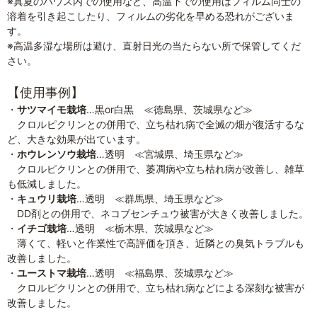
※真夏のハウス内での使用など、高温下での使用はフィルム同士の
溶着を引き起こしたり、フィルムの劣化を早める恐れがございま
す。
※高温多湿な場所は避け、直射日光の当たらない所で保管してくだ
さい。
【使用事例】
・
サツマイモ栽培
…黒or白黒 ≪徳島県、茨城県など≫
クロルピクリンとの併用で、立ち枯れ病で全滅の畑が復活するな
ど、大きな効果が出ています。
・
ホウレンソウ栽培
…透明 ≪宮城県、埼玉県など≫
クロルピクリンとの併用で、萎凋病や立ち枯れ病が改善し、雑草
も低減しました。
・
キュウリ栽培
…透明 ≪群馬県、埼玉県など≫
DD剤との併用で、ネコブセンチュウ被害が大きく改善しました。
・
イチゴ栽培
…透明 ≪栃木県、茨城県など≫
薄くて、軽いと作業性で高評価を頂き、近隣との臭気トラブルも
改善しました。
・
ユーストマ栽培
…透明 ≪福島県、茨城県など≫
クロルピクリンとの併用で、立ち枯れ病などによる深刻な被害が
改善しました。