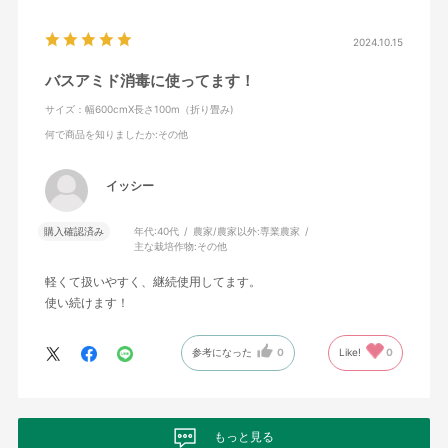
2024.10.15
バスアミド消毒に使ってます！
サイズ：幅600cmX長さ100m（折り畳み)
何で商品を知りましたか
:その他
イッシー
購入確認済み
年代:
40代
農家/農家以外:
専業農家
主な栽培作物:
その他
軽くて扱いやすく、継続使用してます。
使い続けます！
参考になった
0
Like!
0
もっと見る