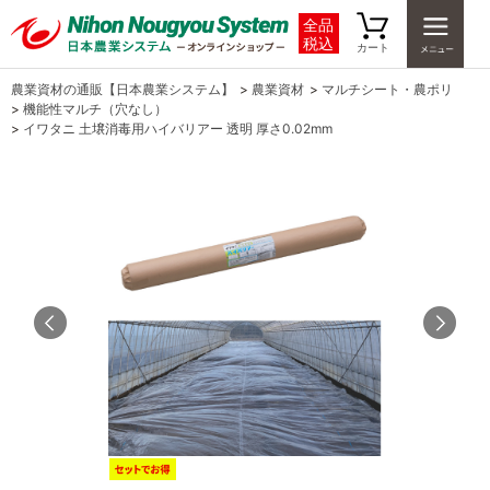
全品
税込
カート
農業資材の通販【日本農業システム】
>
農業資材
>
マルチシート・農ポリ
>
機能性マルチ（穴なし）
>
イワタニ 土壌消毒用ハイバリアー 透明 厚さ0.02mm