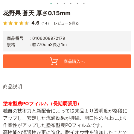
花野果 蒼天 厚さ0.15mm
4.6
（14）
レビューを見る
商品番号
0106008972179
規格
幅770cmX長さ1m
商品購入へ
商品説明
塗布型農POフィルム（長期展張用）
独自の技術力と新配合によって従来品より透明度が格段に
アップし、安定した流滴効果が持続、開口性の向上により
作業性がアップした塗布型農POフィルムです。
高性能の流適性が更に進化。耐イオウ性を追加したことで