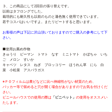
３、この商品にして2回目の張り替えです。
以前はタフロングでした。
栽培的にも耐久性も以前のものと遜色無く使用できています。
若干コスパはいいですよ。またリピートすると思います。
お客様の声は下記に沢山頂いておりますのでご購入の参考にして下
さい。
■使用お薦め作物
きゅうり ピーマン トマト なす ミニトマト かぼちゃ いち
ご メロン すいか
キャベツ レタス ねぎ ブロッコリー ほうれん草 にら 白
菜 小松菜 アスパラガス
※ＰＯフィルムは農ビなどに比べ伸縮性がない材質のため、
パッカー等で留めると穴が開く場合がありますのでお気を付けくだ
さい。
ビニールハウスでの使用の際は
「ビニペット」
の使用をオススメい
たします。