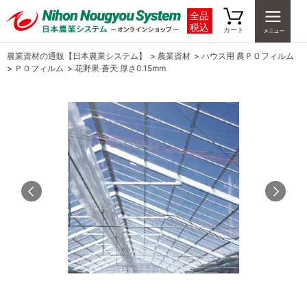
全品
税込
カート
農業資材の通販【日本農業システム】
>
農業資材
>
ハウス用 農ＰＯフィルム
>
ＰＯフィルム
>
花野果 蒼天 厚さ0.15mm