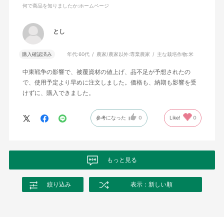
何で商品を知りましたか
:ホームページ
とし
購入確認済み
年代:
60代
農家/農家以外:
専業農家
主な栽培作物:
米
中東戦争の影響で、被覆資材の値上げ、品不足が予想されたの
で、使用予定より早めに注文しました。価格も、納期も影響を受
けずに、購入できました。
参考になった
0
Like!
0
もっと見る
絞り込み
表示：新しい順