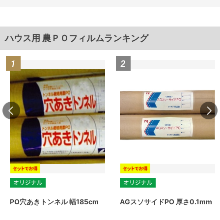
ハウス用 農ＰＯフィルムランキング
PO穴あきトンネル 幅185cm
AGスソサイドPO 厚さ0.1mm