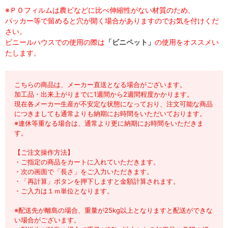
※ＰＯフィルムは農ビなどに比べ伸縮性がない材質のため、
パッカー等で留めると穴が開く場合がありますのでお気を付けくだ
さい。
ビニールハウスでの使用の際は
「ビニペット」
の使用をオススメい
たします。
こちらの商品は、メーカー直送となる場合がございます。
加工品・出来上がりまでに1週間から2週間程度かかります。
現在各メーカー生産が不安定な状態になっており、注文可能な商品
につきましても通常よりも納期にお時間をいただいております。
※連休等重なる場合は、通常より更に納期にお時間をいただきま
す。
【ご注文操作方法】
・ご指定の商品をカートに入れていただきます。
・次の画面で「長さ」をご入力いただきます。
・「再計算」ボタンを押下しますと金額計算されます。
・ご入力は１ｍ単位となります。
※配送先が離島の場合、重量が25kg以上となりますと配送ができな
い場合がございます。