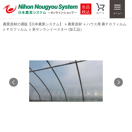
全品
税込
カート
農業資材の通販【日本農業システム】
>
農業資材
>
ハウス用 農ＰＯフィルム
>
ＰＯフィルム
>
美サンランイースター (加工品）