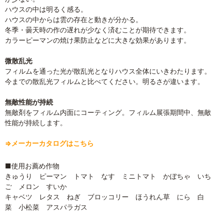
ハウスの中は明るく感る。
ハウスの中からは雲の存在と動きが分かる。
冬季・曇天時の作の遅れが少なく済むことが期待できます。
カラーピーマンの焼け果防止などに大きな効果があります。
微散乱光
フィルムを通った光が散乱光となりハウス全体にいきわたります。
今までの散乱光フィルムと比べてください。明るさが違います。
無敵性能が持続
無敵剤をフィルム内面にコーティング。フィルム展張期間中、無敵
性能が持続します。
⇒メーカーカタログはこちら
■使用お薦め作物
きゅうり ピーマン トマト なす ミニトマト かぼちゃ いち
ご メロン すいか
キャベツ レタス ねぎ ブロッコリー ほうれん草 にら 白
菜 小松菜 アスパラガス