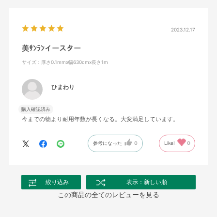
2023.12.17
美ｻﾝﾗﾝイースター
サイズ：厚さ0.1mmx幅630cmx長さ1m
ひまわり
購入確認済み
今までの物より耐用年数が長くなる。大変満足しています。
参考になった
0
Like!
0
絞り込み
表示：新しい順
この商品の全てのレビューを見る