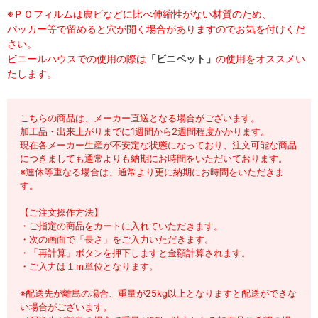
※ＰＯフィルムは農ビなどに比べ伸縮性がない材質のため、
パッカー等で留めると穴が開く場合がありますのでお気を付けくだ
さい。
ビニールハウスでの使用の際は
「ビニペット」
の使用をオススメい
たします。
こちらの商品は、メーカー直送となる場合がございます。
加工品・出来上がりまでに1週間から2週間程度かかります。
現在各メーカー生産が不安定な状態になっており、注文可能な商品
につきましても通常よりも納期にお時間をいただいております。
※連休等重なる場合は、通常より更に納期にお時間をいただきま
す。
【ご注文操作方法】
・ご指定の商品をカートに入れていただきます。
・次の画面で「長さ」をご入力いただきます。
・「再計算」ボタンを押下しますと金額計算されます。
・ご入力は１ｍ単位となります。
※配送先が離島の場合、重量が25kg以上となりますと配送ができな
い場合がございます。