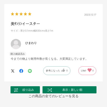
2023.12.17
美ｻﾝﾗﾝイースター
サイズ：厚さ0.1mmx幅630cmx長さ1m
ひまわり
購入確認済み
今までの物より耐用年数が長くなる。大変満足しています。
参考になった
0
Like!
0
絞り込み
表示：新しい順
この商品の全てのレビューを見る