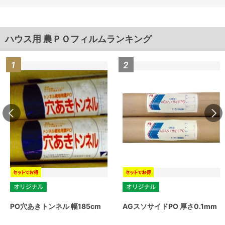
ハウス用 農ＰＯフィルムランキング
PO穴あきトンネル 幅185cm
AGスソサイドPO 厚さ0.1mm