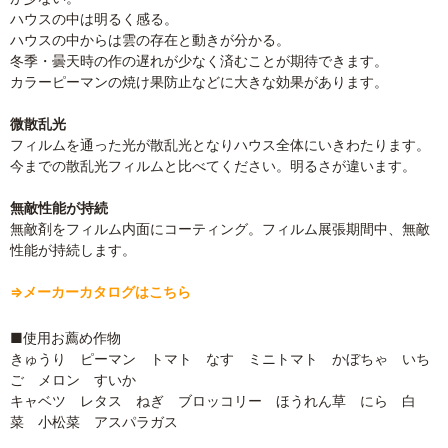
ハウスの中は明るく感る。
ハウスの中からは雲の存在と動きが分かる。
冬季・曇天時の作の遅れが少なく済むことが期待できます。
カラーピーマンの焼け果防止などに大きな効果があります。
微散乱光
フィルムを通った光が散乱光となりハウス全体にいきわたります。
今までの散乱光フィルムと比べてください。明るさが違います。
無敵性能が持続
無敵剤をフィルム内面にコーティング。フィルム展張期間中、無敵
性能が持続します。
⇒メーカーカタログはこちら
■使用お薦め作物
きゅうり ピーマン トマト なす ミニトマト かぼちゃ いち
ご メロン すいか
キャベツ レタス ねぎ ブロッコリー ほうれん草 にら 白
菜 小松菜 アスパラガス