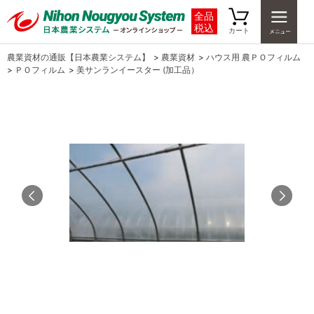
全品
税込
カート
農業資材の通販【日本農業システム】
>
農業資材
>
ハウス用 農ＰＯフィルム
>
ＰＯフィルム
>
美サンランイースター (加工品）