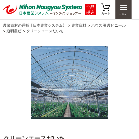
全品
税込
カート
農業資材の通販【日本農業システム】
>
農業資材
>
ハウス用 農ビニール
>
透明農ビ
>
クリーンエースだいち
クリーンエースだいち