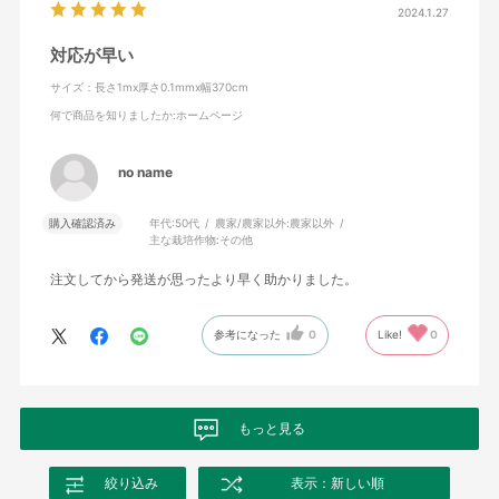
2024.1.27
対応が早い
サイズ：長さ1mx厚さ0.1mmx幅370cm
何で商品を知りましたか
:ホームページ
no name
購入確認済み
年代:
50代
農家/農家以外:
農家以外
主な栽培作物:
その他
注文してから発送が思ったより早く助かりました。
参考になった
0
Like!
0
もっと見る
絞り込み
表示：新しい順