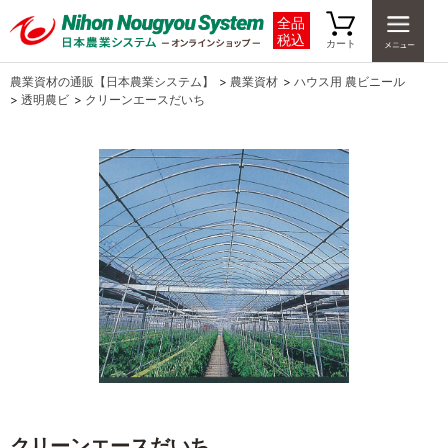
全品
税込
カート
農業資材の通販【日本農業システム】
>
農業資材
>
ハウス用 農ビニール
>
透明農ビ
>
クリーンエースだいち
クリーンエースだいち