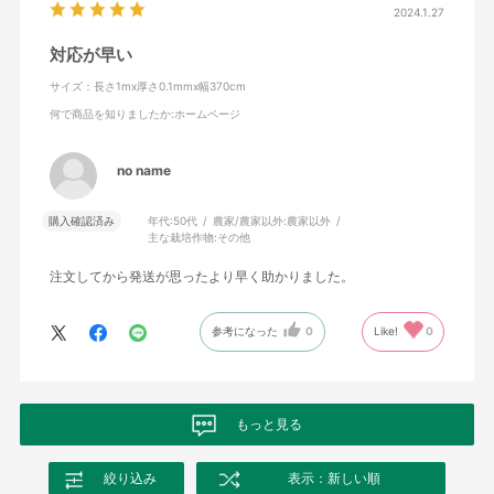
2024.1.27
対応が早い
サイズ：長さ1mx厚さ0.1mmx幅370cm
何で商品を知りましたか
:ホームページ
no name
購入確認済み
年代:
50代
農家/農家以外:
農家以外
主な栽培作物:
その他
注文してから発送が思ったより早く助かりました。
参考になった
0
Like!
0
もっと見る
絞り込み
表示：新しい順