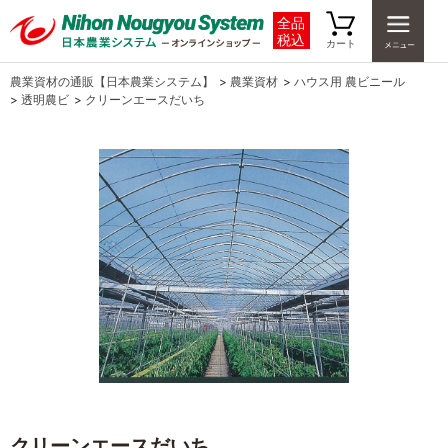
全品
税込
カート
農業資材の通販【日本農業システム】
>
農業資材
>
ハウス用 農ビニール
>
透明農ビ
>
クリーンエースだいち
クリーンエースだいち