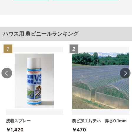
ハウス用 農ビニールランキング
接着スプレー
農ビ加工片テハ 厚さ0.1mm
￥1,420
￥470