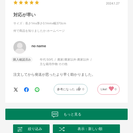
2024.1.27
対応が早い
サイズ：長さ1mx厚さ0.1mmx幅370cm
何で商品を知りましたか
:ホームページ
no name
購入確認済み
年代:
50代
農家/農家以外:
農家以外
主な栽培作物:
その他
注文してから発送が思ったより早く助かりました。
参考になった
0
Like!
0
もっと見る
絞り込み
表示：新しい順