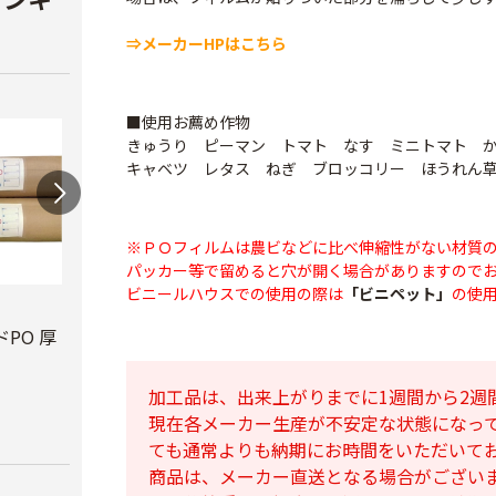
⇒メーカーHPはこちら
■使用お薦め作物
きゅうり ピーマン トマト なす ミニトマト 
キャベツ レタス ねぎ ブロッコリー ほうれん
※ＰＯフィルムは農ビなどに比べ伸縮性がない材質
パッカー等で留めると穴が開く場合がありますので
ビニールハウスでの使用の際は
「ビニペット」
の使
ビニールハウス補修
テキ
用テープ
PO 厚
PO穴あきトンネル
￥3,7
幅210cm
￥770
加工品は、出来上がりまでに1週間から2週
￥16,800
現在各メーカー生産が不安定な状態になっ
ても通常よりも納期にお時間をいただいて
商品は、メーカー直送となる場合がござい