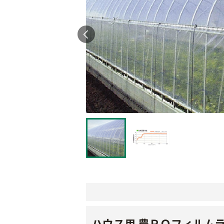
ハウス用 農ＰＯフィルム