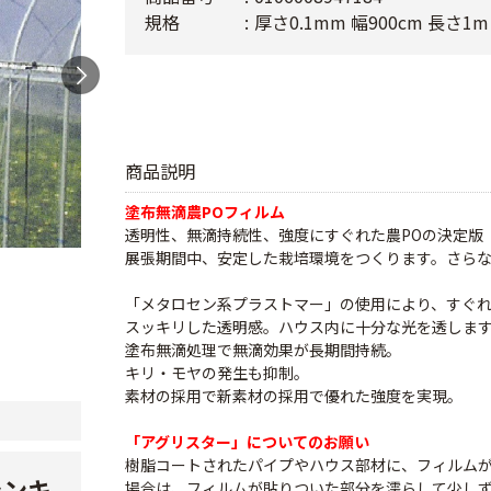
規格
厚さ0.1mm 幅900cm 長さ1m
商品説明
塗布無滴農POフィルム
透明性、無滴持続性、強度にすぐれた農POの決定版
展張期間中、安定した栽培環境をつくります。さら
「メタロセン系プラストマー」の使用により、すぐ
スッキリした透明感。ハウス内に十分な光を透しま
塗布無滴処理で無滴効果が長期間持続。
キリ・モヤの発生も抑制。
素材の採用で新素材の採用で優れた強度を実現。
「アグリスター」についてのお願い
樹脂コートされたパイプやハウス部材に、フィルム
ランキ
場合は、フィルムが貼りついた部分を濡らして少し