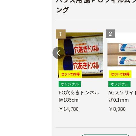
ング
PO穴あきトンネル
AGスソサイド
幅185cm
さ0.1mm
POフィルム（AG自
社加工）厚さ
￥14,780
￥8,980
0.1mm 幅600cm
￥10,200