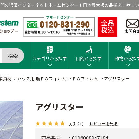
専門の通販インターネットホームセンター！日本最大級の品揃え！欲しい
全品
税込
お問合
検索
カテゴリから探す
目的から探す
作物から探
業資材
>
ハウス用 農ＰＯフィルム
>
ＰＯフィルム
>
アグリスター
アグリスター
5.0
（1）
レビューを見る
商品番号
0106008947184