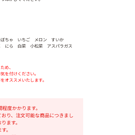
かぼちゃ いちご メロン すいか
草 にら 白菜 小松菜 アスパラガス
のため、
お気を付けください。
用をオススメいたします。
ナシテープ
PO穴あきトンネル
90
幅185cm
POフィルム（AG自
社加工）厚さ
間程度かかります。
￥14,780
0.1mm 幅600cm
ており、注文可能な商品につきまし
おります。
￥10,200
ます。