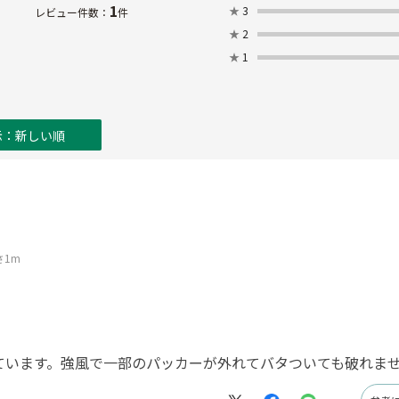
1
★
3
レビュー件数：
件
★
2
★
1
示：新しい順
さ1m
ています。強風で一部のパッカーが外れてバタついても破れま