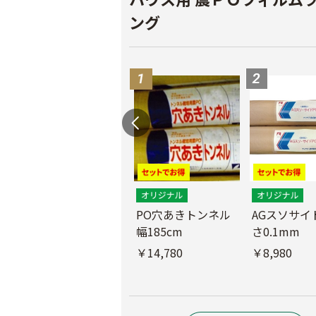
ング
PO穴あきトンネル
AGスソサイド
幅185cm
さ0.1mm
POフィルム（AG自
社加工）厚さ
￥14,780
￥8,980
0.1mm 幅600cm
￥10,200