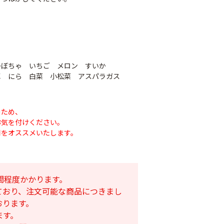
かぼちゃ いちご メロン すいか
草 にら 白菜 小松菜 アスパラガス
のため、
お気を付けください。
用をオススメいたします。
ナシテープ
PO穴あきトンネル
90
幅185cm
POフィルム（AG自
社加工）厚さ
間程度かかります。
￥14,780
0.1mm 幅600cm
ており、注文可能な商品につきまし
おります。
￥10,200
ます。