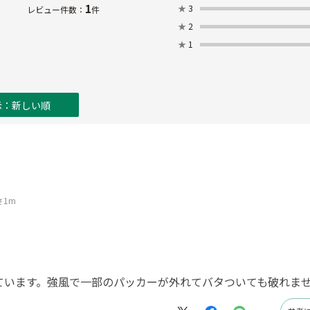
1
★
3
レビュー件数：
件
★
2
★
1
示：新しい順
さ1m
ています。強風で一部のパッカーが外れてバタついても破れま