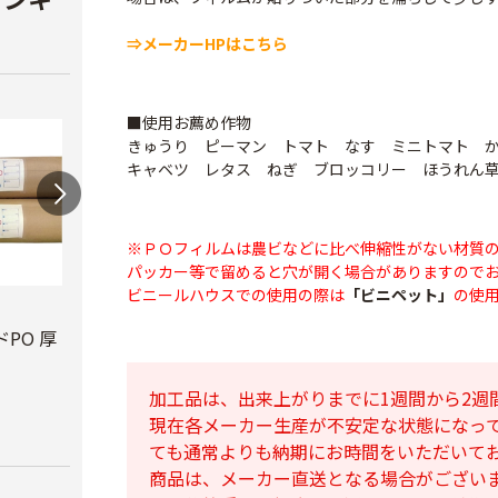
⇒メーカーHPはこちら
■使用お薦め作物
きゅうり ピーマン トマト なす ミニトマト 
キャベツ レタス ねぎ ブロッコリー ほうれん
※ＰＯフィルムは農ビなどに比べ伸縮性がない材質
パッカー等で留めると穴が開く場合がありますので
ビニールハウスでの使用の際は
「ビニペット」
の使
ビニールハウス補修
テキ
用テープ
PO 厚
PO穴あきトンネル
￥3,7
幅210cm
￥770
加工品は、出来上がりまでに1週間から2週
￥16,800
現在各メーカー生産が不安定な状態になっ
ても通常よりも納期にお時間をいただいて
商品は、メーカー直送となる場合がござい