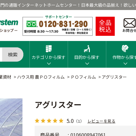
専門の通販インターネットホームセンター！日本最大級の品揃え！欲しい
全品
税込
お問合
検索
カテゴリから探す
目的から探す
作物から探
業資材
>
ハウス用 農ＰＯフィルム
>
ＰＯフィルム
>
アグリスター
アグリスター
5.0
（1）
レビューを見る
商品番号
0106008947061