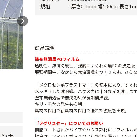
規格
厚さ0.1mm 幅500cm 長さ1m
商品説明
塗布無滴農POフィルム
透明性、無滴持続性、強度にすぐれた農POの決定版
展張期間中、安定した栽培環境をつくります。さら
「メタロセン系プラストマー」の使用により、すぐ
スッキリした透明感。ハウス内に十分な光を透しま
塗布無滴処理で無滴効果が長期間持続。
キリ・モヤの発生も抑制。
素材の採用で新素材の採用で優れた強度を実現。
「アグリスター」についてのお願い
樹脂コートされたパイプやハウス部材に、フィルム
ランキ
場合は、フィルムが貼りついた部分を濡らして少し