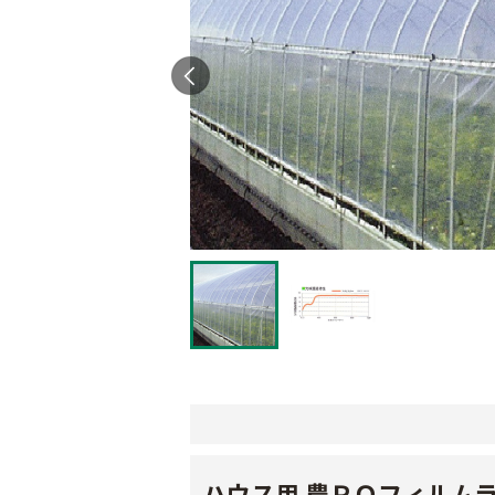
ハウス用 農ＰＯフィルム