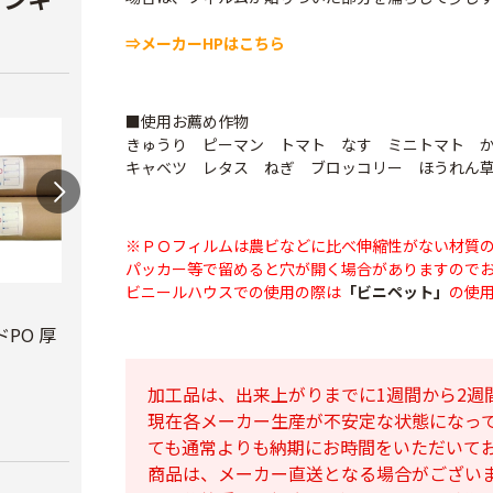
⇒メーカーHPはこちら
■使用お薦め作物
きゅうり ピーマン トマト なす ミニトマト 
キャベツ レタス ねぎ ブロッコリー ほうれん
※ＰＯフィルムは農ビなどに比べ伸縮性がない材質
パッカー等で留めると穴が開く場合がありますので
ビニールハウスでの使用の際は
「ビニペット」
の使
ビニールハウス補修
テキ
用テープ
PO 厚
PO穴あきトンネル
￥3,7
幅210cm
￥770
加工品は、出来上がりまでに1週間から2週
￥16,800
現在各メーカー生産が不安定な状態になっ
ても通常よりも納期にお時間をいただいて
商品は、メーカー直送となる場合がござい