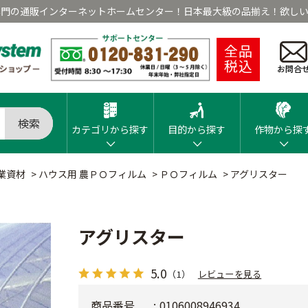
専門の通販インターネットホームセンター！日本最大級の品揃え！欲しい
全品
税込
お問合
検索
カテゴリから探す
目的から探す
作物から探
業資材
>
ハウス用 農ＰＯフィルム
>
ＰＯフィルム
>
アグリスター
アグリスター
5.0
（1）
レビューを見る
商品番号
0106008946934