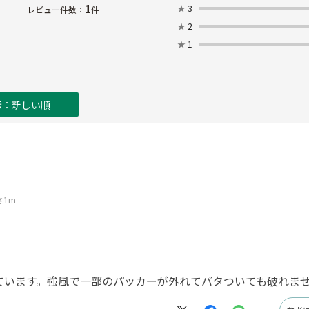
1
★
3
レビュー件数：
件
★
2
★
1
示：新しい順
さ1m
ています。強風で一部のパッカーが外れてバタついても破れま