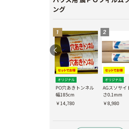
ング
PO穴あきトンネル
AGスソサイド
幅185cm
さ0.1mm
POフィルム（AG自
社加工）厚さ
￥14,780
￥8,980
0.1mm 幅600cm
￥10,200