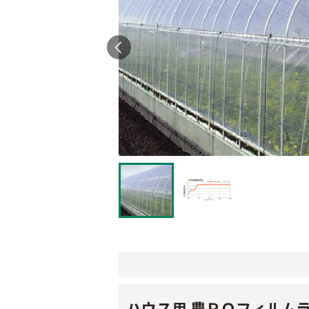
ハウス用 農ＰＯフィルム