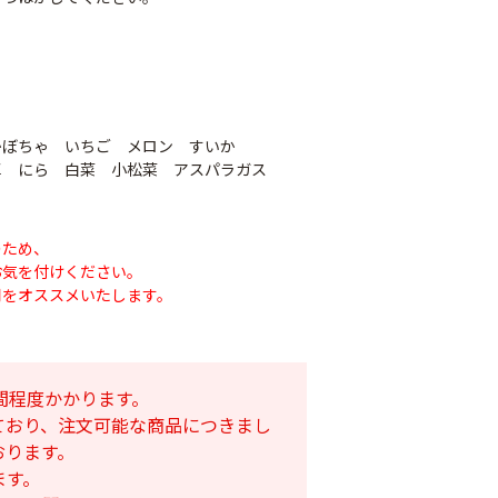
かぼちゃ いちご メロン すいか
草 にら 白菜 小松菜 アスパラガス
のため、
お気を付けください。
用をオススメいたします。
ナシテープ
PO穴あきトンネル
90
幅185cm
POフィルム（AG自
社加工）厚さ
間程度かかります。
￥14,780
0.1mm 幅600cm
ており、注文可能な商品につきまし
おります。
￥10,200
ます。