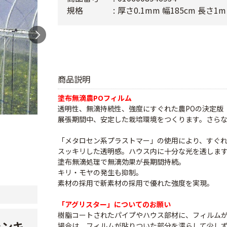
規格
厚さ0.1mm 幅185cm 長さ1m
商品説明
塗布無滴農POフィルム
透明性、無滴持続性、強度にすぐれた農POの決定版
展張期間中、安定した栽培環境をつくります。さら
「メタロセン系プラストマー」の使用により、すぐ
スッキリした透明感。ハウス内に十分な光を透しま
塗布無滴処理で無滴効果が長期間持続。
キリ・モヤの発生も抑制。
素材の採用で新素材の採用で優れた強度を実現。
「アグリスター」についてのお願い
樹脂コートされたパイプやハウス部材に、フィルム
ランキ
場合は、フィルムが貼りついた部分を濡らして少し