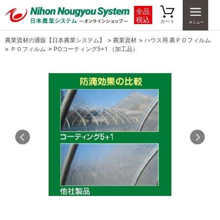
全品
税込
カート
農業資材の通販【日本農業システム】
>
農業資材
>
ハウス用 農ＰＯフィルム
>
ＰＯフィルム
>
POコーティング5+1 （加工品）