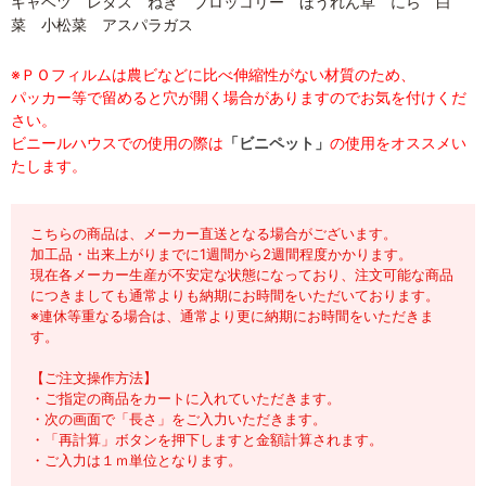
キャベツ レタス ねぎ ブロッコリー ほうれん草 にら 白
菜 小松菜 アスパラガス
※ＰＯフィルムは農ビなどに比べ伸縮性がない材質のため、
パッカー等で留めると穴が開く場合がありますのでお気を付けくだ
さい。
ビニールハウスでの使用の際は
「ビニペット」
の使用をオススメい
たします。
こちらの商品は、メーカー直送となる場合がございます。
加工品・出来上がりまでに1週間から2週間程度かかります。
現在各メーカー生産が不安定な状態になっており、注文可能な商品
につきましても通常よりも納期にお時間をいただいております。
※連休等重なる場合は、通常より更に納期にお時間をいただきま
す。
【ご注文操作方法】
・ご指定の商品をカートに入れていただきます。
・次の画面で「長さ」をご入力いただきます。
・「再計算」ボタンを押下しますと金額計算されます。
・ご入力は１ｍ単位となります。