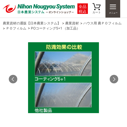
全品
税込
カート
農業資材の通販【日本農業システム】
>
農業資材
>
ハウス用 農ＰＯフィルム
>
ＰＯフィルム
>
POコーティング5+1 （加工品）