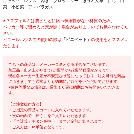
キャベツ レタス ねぎ ブロッコリー ほうれん草 にら 白
菜 小松菜 アスパラガス
※ＰＯフィルムは農ビなどに比べ伸縮性がない材質のため、
パッカー等で留めると穴が開く場合がありますのでお気を付けくだ
さい。
ビニールハウスでの使用の際は
「ビニペット」
の使用をオススメい
たします。
こちらの商品は、メーカー直送となる場合がございます。
加工品・出来上がりまでに1週間から2週間程度かかります。
現在各メーカー生産が不安定な状態になっており、注文可能な商品
につきましても通常よりも納期にお時間をいただいております。
※連休等重なる場合は、通常より更に納期にお時間をいただきま
す。
【ご注文操作方法】
・ご指定の商品をカートに入れていただきます。
・次の画面で「長さ」をご入力いただきます。
・「再計算」ボタンを押下しますと金額計算されます。
・ご入力は１ｍ単位となります。