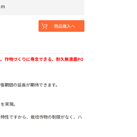
1m
商品購入へ
。作物づくりに専念できる、耐久無滴農PO
。
展張期間の延長が期待できます。
さを実現。
過特性ですから、栽培作物の制限がなく、ハ