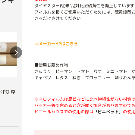
ダイヤスター(従来品)対比耐硫黄性を向上していま
フィルムを長くご使用いただくためには、硫黄燻蒸
きるだけさけてください。
⇒メーカーHPはこちら
■使用お薦め作物
きゅうり ピーマン トマト なす ミニトマト 
キャベツ レタス ねぎ ブロッコリー ほうれん
ビニールハウス補修
テキ
用テープ
PO 厚
PO穴あきトンネル
￥3,7
幅210cm
※ＰＯフィルムは農ビなどに比べ伸縮性がない材質
￥770
パッカー等で留めると穴が開く場合がありますので
￥16,800
ビニールハウスでの使用の際は
「ビニペット」
の使