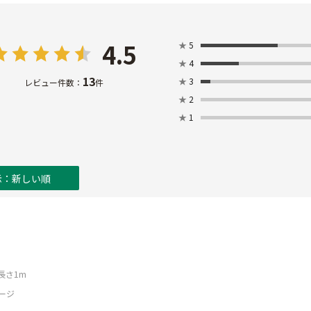
4.5
★
5
★
4
13
★
3
レビュー件数：
件
★
2
★
1
示：新しい順
X長さ1m
ージ