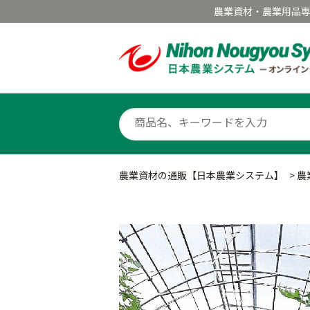
農業資材・農業用品
農業資材の通販【日本農業システム】
>
農