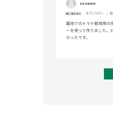
no name
年代:
70代～
農
購入確認済み
露地でのトマト栽培用の
ーを使って作りました。
かったです。