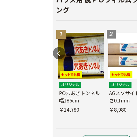
ング
PO穴あきトンネル
AGスソサイド
幅185cm
さ0.1mm
POフィルム（AG自
社加工）厚さ
￥14,780
￥8,980
0.1mm 幅600cm
￥10,200