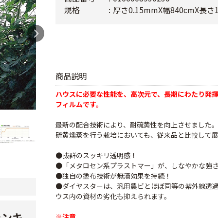
規格
厚さ0.15mmX幅840cmX長さ
商品説明
ハウスに必要な性能を、高次元で、長期にわたり発揮
フィルムです。
最新の配合技術により、耐硫黄性を向上させました
硫黄燻蒸を行う栽培においても、従来品と比較して
●抜群のスッキリ透明感！
●「メタロセン系プラストマー」が、しなやかな強
●独自の塗布技術が無滴効果を持続！
●ダイヤスターは、汎用農ビとほぼ同等の紫外線透
ウス内の資材の劣化も抑えられます。
ランキ
※注意