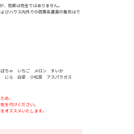
すが、効果は完全ではありません。
およびハウス内外での硫黄系農薬の散布はで
かぼちゃ いちご メロン すいか
草 にら 白菜 小松菜 アスパラガス
ナシテープ
PO穴あきトンネル
90
幅185cm
POフィルム（AG自
のため、
お気を付けください。
社加工）厚さ
￥14,780
用をオススメいたします。
0.1mm 幅600cm
￥10,200