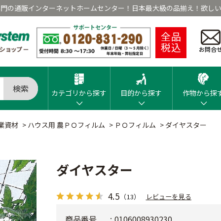
専門の通販インターネットホームセンター！日本最大級の品揃え！欲しい
全品
税込
お問合
検索
カテゴリから探す
目的から探す
作物から探
業資材
>
ハウス用 農ＰＯフィルム
>
ＰＯフィルム
>
ダイヤスター
ダイヤスター
4.5
（13）
レビューを見る
商品番号
0106008930230