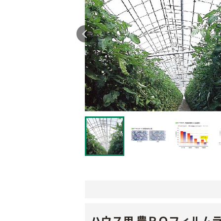
ハウス用 農ＰＯフィルム