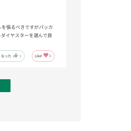
ルを張るべきですがパッカ
るダイヤスターを選んで良
になった
1
Like!
0