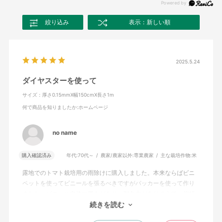
絞り込み
表示：新しい順
2025.5.24
ダイヤスターを使って
サイズ：厚さ0.15mmX幅150cmX長さ1m
何で商品を知りましたか
:ホームページ
no name
購入確認済み
年代:
70代～
農家/農家以外:
専業農家
主な栽培作物:
米
露地でのトマト栽培用の雨除けに購入しました。本来ならばビニ
ペットを使ってビニールを張るべきですがパッカーを使って作り
ました。ビニール自体に厚みがあり、耐久力がありそうで、信頼
のおけるダイヤスターを選んで良かったです。
続きを読む