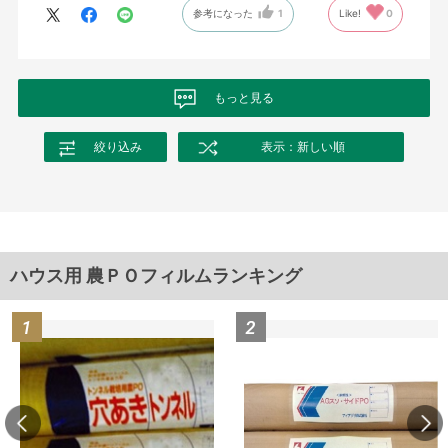
参考になった
1
Like!
0
もっと見る
絞り込み
表示：新しい順
ハウス用 農ＰＯフィルムランキング