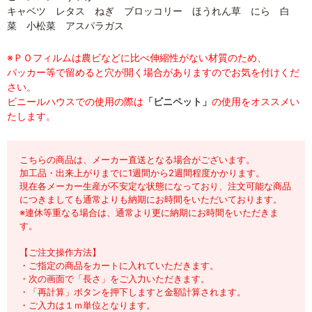
キャベツ レタス ねぎ ブロッコリー ほうれん草 にら 白
菜 小松菜 アスパラガス
※ＰＯフィルムは農ビなどに比べ伸縮性がない材質のため、
パッカー等で留めると穴が開く場合がありますのでお気を付けくだ
さい。
ビニールハウスでの使用の際は
「ビニペット」
の使用をオススメい
たします。
こちらの商品は、メーカー直送となる場合がございます。
加工品・出来上がりまでに1週間から2週間程度かかります。
現在各メーカー生産が不安定な状態になっており、注文可能な商品
につきましても通常よりも納期にお時間をいただいております。
※連休等重なる場合は、通常より更に納期にお時間をいただきま
す。
【ご注文操作方法】
・ご指定の商品をカートに入れていただきます。
・次の画面で「長さ」をご入力いただきます。
・「再計算」ボタンを押下しますと金額計算されます。
・ご入力は１ｍ単位となります。