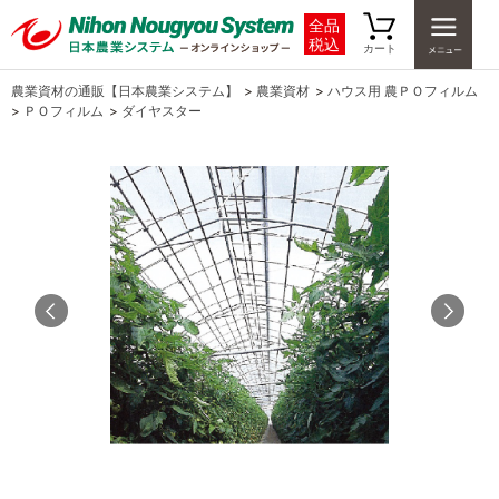
全品
税込
カート
農業資材の通販【日本農業システム】
>
農業資材
>
ハウス用 農ＰＯフィルム
>
ＰＯフィルム
>
ダイヤスター