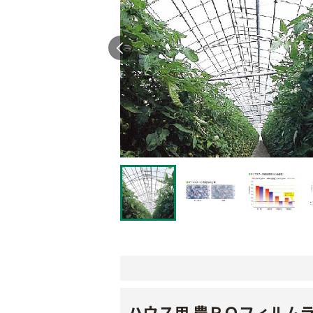
ハウス用 農ＰＯフィルム