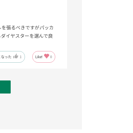
ルを張るべきですがパッカ
るダイヤスターを選んで良
になった
1
Like!
0