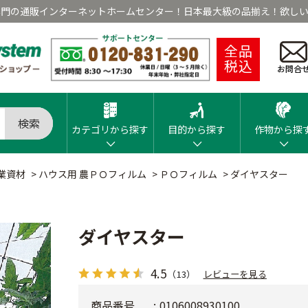
専門の通販インターネットホームセンター！日本最大級の品揃え！欲しい
全品
税込
お問合
検索
カテゴリから探す
目的から探す
作物から探
業資材
>
ハウス用 農ＰＯフィルム
>
ＰＯフィルム
>
ダイヤスター
ダイヤスター
4.5
（13）
レビューを見る
商品番号
0106008930100