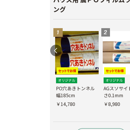
ング
PO穴あきトンネル
AGスソサイド
幅185cm
さ0.1mm
POフィルム（AG自
社加工）厚さ
￥14,780
￥8,980
0.1mm 幅600cm
￥10,200