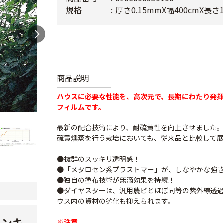
規格
厚さ0.15mmX幅400cmX長さ
商品説明
ハウスに必要な性能を、高次元で、長期にわたり発揮
フィルムです。
最新の配合技術により、耐硫黄性を向上させました
硫黄燻蒸を行う栽培においても、従来品と比較して
●抜群のスッキリ透明感！
●「メタロセン系プラストマー」が、しなやかな強
●独自の塗布技術が無滴効果を持続！
●ダイヤスターは、汎用農ビとほぼ同等の紫外線透
ウス内の資材の劣化も抑えられます。
ランキ
※注意