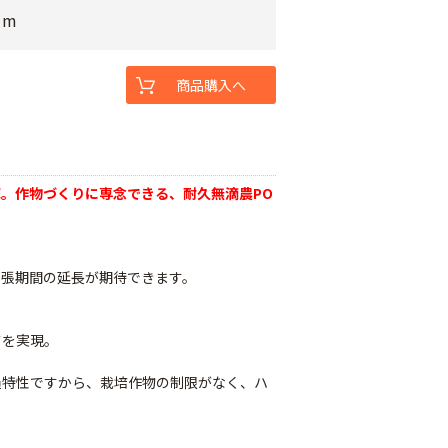
1m
商品購入へ
。作物づくりに専念できる、耐久無滴農PO
。
展張期間の延長が期待できます。
さを実現。
過特性ですから、栽培作物の制限がなく、ハ