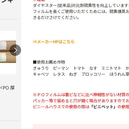
ダイヤスター(従来品)対比耐硫黄性を向上していま
フィルムを長くご使用いただくためには、硫黄燻蒸
きるだけさけてください。
⇒メーカーHPはこちら
■使用お薦め作物
きゅうり ピーマン トマト なす ミニトマト 
キャベツ レタス ねぎ ブロッコリー ほうれん
ビニールハウス補修
テキ
用テープ
PO 厚
PO穴あきトンネル
￥3,7
幅210cm
※ＰＯフィルムは農ビなどに比べ伸縮性がない材質
￥770
パッカー等で留めると穴が開く場合がありますので
￥16,800
ビニールハウスでの使用の際は
「ビニペット」
の使