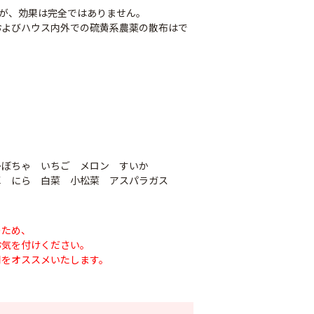
すが、効果は完全ではありません。
およびハウス内外での硫黄系農薬の散布はで
かぼちゃ いちご メロン すいか
草 にら 白菜 小松菜 アスパラガス
ナシテープ
PO穴あきトンネル
90
幅185cm
POフィルム（AG自
のため、
お気を付けください。
社加工）厚さ
￥14,780
用をオススメいたします。
0.1mm 幅600cm
￥10,200