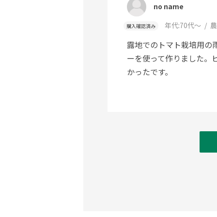
no name
年代:
70代～
農
購入確認済み
露地でのトマト栽培用の
ーを使って作りました。
かったです。