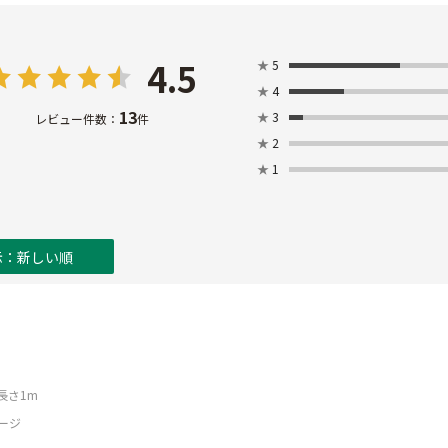
4.5
★
5
★
4
13
★
3
レビュー件数：
件
★
2
★
1
示：新しい順
X長さ1m
ージ