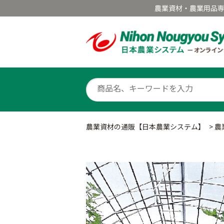
農業資材・農業用品
農業資材の通販【日本農業システム】
>
農