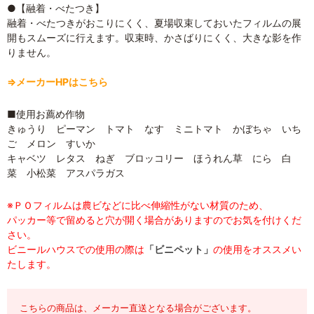
●【融着・べたつき】
融着・べたつきがおこりにくく、夏場収束しておいたフィルムの展
開もスムーズに行えます。収束時、かさばりにくく、大きな影を作
りません。
⇒メーカーHPはこちら
■使用お薦め作物
きゅうり ピーマン トマト なす ミニトマト かぼちゃ いち
ご メロン すいか
キャベツ レタス ねぎ ブロッコリー ほうれん草 にら 白
菜 小松菜 アスパラガス
※ＰＯフィルムは農ビなどに比べ伸縮性がない材質のため、
パッカー等で留めると穴が開く場合がありますのでお気を付けくだ
さい。
ビニールハウスでの使用の際は
「ビニペット」
の使用をオススメい
たします。
こちらの商品は、メーカー直送となる場合がございます。