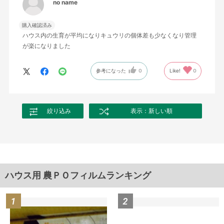
no name
購入確認済み
ハウス内の生育が平均になりキュウリの個体差も少なくなり管理
が楽になりました
参考になった
0
Like!
0
絞り込み
表示：新しい順
ハウス用 農ＰＯフィルムランキング