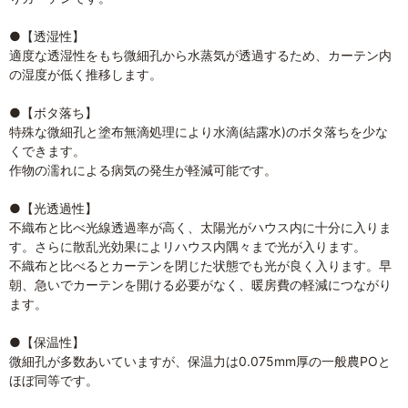
●【透湿性】
適度な透湿性をもち微細孔から水蒸気が透過するため、カーテン内
の湿度が低く推移します。
●【ボタ落ち】
特殊な微細孔と塗布無滴処理により水滴(結露水)のボタ落ちを少な
くできます。
作物の濡れによる病気の発生が軽減可能です。
●【光透過性】
不織布と比べ光線透過率が高く、太陽光がハウス内に十分に入りま
す。さらに散乱光効果によリハウス内隅々まで光が入ります。
不織布と比べるとカーテンを閉じた状態でも光が良く入ります。早
朝、急いでカーテンを開ける必要がなく、暖房費の軽減につながり
ます。
●【保温性】
微細孔が多数あいていますが、保温力は0.075mm厚の一般農POと
ほぼ同等です。