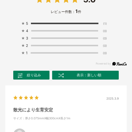
1
レビュー件数：
件
★
5
(1)
★
4
(0)
★
3
(0)
★
2
(0)
★
1
(0)
絞り込み
表示：新しい順
2025.3.9
散光により生育安定
サイズ：厚さ0.075mmX幅300cmX長さ1m