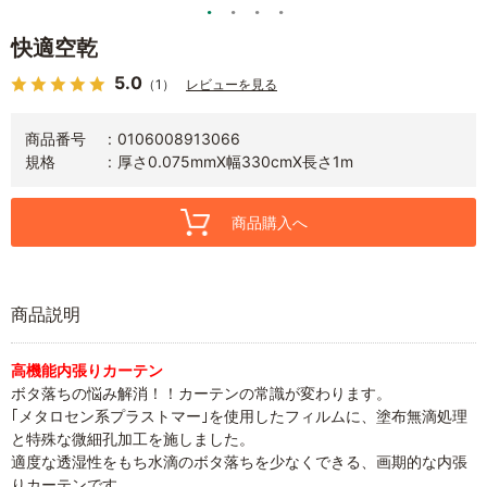
快適空乾
5.0
（1）
レビューを見る
商品番号
0106008913066
規格
厚さ0.075mmX幅330cmX長さ1m
商品購入へ
商品説明
高機能内張りカーテン
ボタ落ちの悩み解消！！カーテンの常識が変わります。
｢メタロセン系プラストマー｣を使用したフィルムに、塗布無滴処理
と特殊な微細孔加工を施しました。
適度な透湿性をもち水滴のボタ落ちを少なくできる、画期的な内張
りカーテンです。