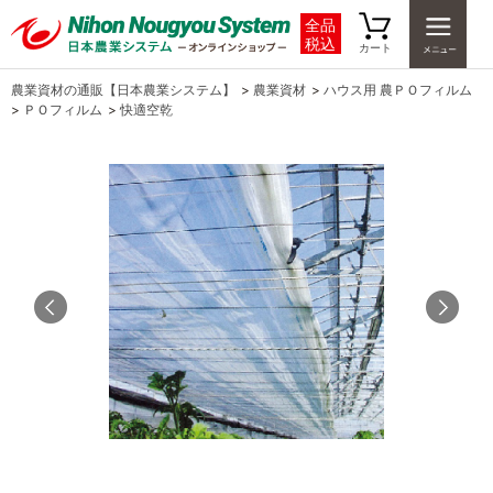
全品
税込
カート
農業資材の通販【日本農業システム】
>
農業資材
>
ハウス用 農ＰＯフィルム
>
ＰＯフィルム
>
快適空乾