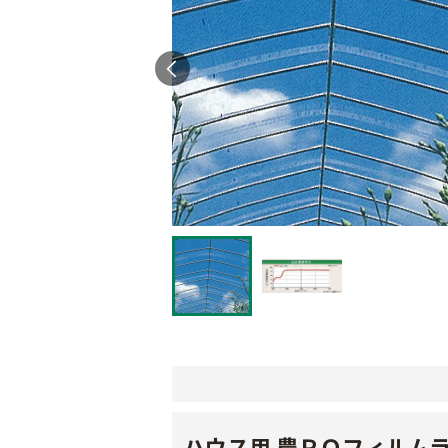
ハウス用 農ＰＯフィルム