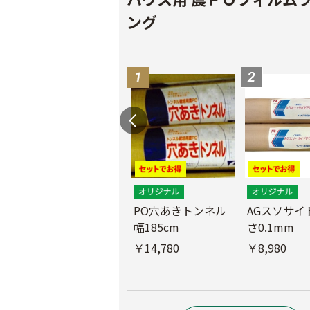
ング
PO穴あきトンネル
AGスソサイド
幅185cm
さ0.1mm
POフィルム（AG自
社加工）厚さ
￥14,780
￥8,980
0.1mm 幅600cm
￥10,200