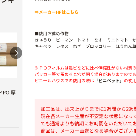
⇒メーカーHPはこちら
■使用お薦め作物
きゅうり ピーマン トマト なす ミニトマト 
キャベツ レタス ねぎ ブロッコリー ほうれん
※ＰＯフィルムは農ビなどに比べ伸縮性がない材質
パッカー等で留めると穴が開く場合がありますので
ビニールハウスでの使用の際は
「ビニペット」
の使
ビニールハウス補修
テキ
用テープ
PO 厚
PO穴あきトンネル
￥3,7
幅210cm
￥770
加工品は、出来上がりまでに1週間から2週
￥16,800
現在各メーカー生産が不安定な状態になっ
ても通常よりも納期にお時間をいただいて
商品は、メーカー直送となる場合がござい