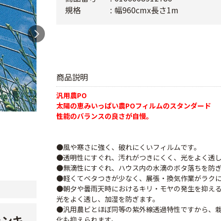
規格
幅960cmx長さ1m
商品説明
汎用農PO
太陽の恵みいっぱい農POフィルムのスタンダード
性能のバランスの良さが自慢。
●風や寒さに強く、破れにくいフィルムです。
●透明性にすぐれ、汚れがつきにくく、光をよく透
●無滴性にすぐれ、ハウス内の水滴のボタ落ちを防
●軽くてベタつきが少なく、展張・換気作業がラク
●朝夕や曇雨天時におけるキリ・モヤの発生を抑え
光をよく透し、加湿を防ぎます。
●汎用農ビとほぼ同等の紫外線透過特性ですから、
ランキ
化も抑えられます。