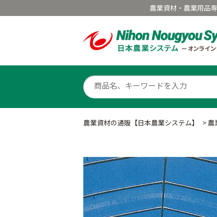
農業資材・農業用品
農業資材の通販【日本農業システム】
>
農