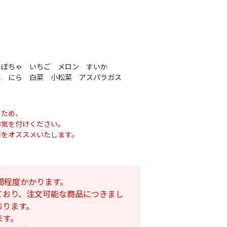
かぼちゃ いちご メロン すいか
草 にら 白菜 小松菜 アスパラガス
のため、
お気を付けください。
用をオススメいたします。
ナシテープ
PO穴あきトンネル
90
幅185cm
POフィルム（AG自
社加工）厚さ
間程度かかります。
￥14,780
0.1mm 幅600cm
ており、注文可能な商品につきまし
おります。
￥10,200
ます。