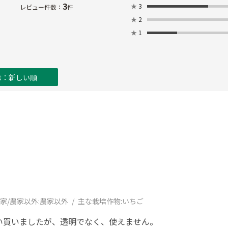
3
★
3
レビュー件数：
件
★
2
★
1
示：新しい順
家/農家以外:
農家以外
主な栽培作物:
いちご
い買いましたが、透明でなく、使えません。