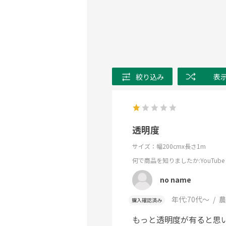
絞り込み
表
透明度
サイズ：幅200cmx長さ1m
何で商品を知りましたか
:YouTube
no name
年代:
70代～
農
購入確認済み
もっと透明度が有ると思