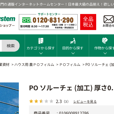
専門の通販インターネットホームセンター！日本最大級の品揃え！欲しい
全品
税込
お問合
検索
カテゴリから探す
目的から探す
作物から探
業資材
>
ハウス用 農ＰＯフィルム
>
ＰＯフィルム
>
PO ソルーチェ (加
PO ソルーチェ (加工) 厚さ0
2.3
（3）
レビューを見る
商品番号
0106008912786