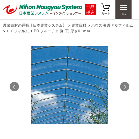
全品
税込
カート
農業資材の通販【日本農業システム】
>
農業資材
>
ハウス用 農ＰＯフィルム
>
ＰＯフィルム
>
PO ソルーチェ (加工) 厚さ0.1ｍｍ