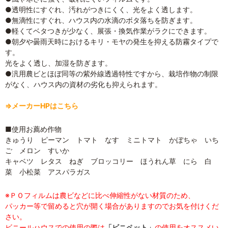
●透明性にすぐれ、汚れがつきにくく、光をよく透します。
●無滴性にすぐれ、ハウス内の水滴のボタ落ちを防ぎます。
●軽くてベタつきが少なく、展張・換気作業がラクにできます。
●朝夕や曇雨天時におけるキリ・モヤの発生を抑える防霧タイプで
す。
光をよく透し、加湿を防ぎます。
●汎用農ビとほぼ同等の紫外線透過特性ですから、栽培作物の制限
がなく、ハウス内の資材の劣化も抑えられます。
⇒メーカーHPはこちら
■使用お薦め作物
きゅうり ピーマン トマト なす ミニトマト かぼちゃ いち
ご メロン すいか
キャベツ レタス ねぎ ブロッコリー ほうれん草 にら 白
菜 小松菜 アスパラガス
※ＰＯフィルムは農ビなどに比べ伸縮性がない材質のため、
パッカー等で留めると穴が開く場合がありますのでお気を付けくだ
さい。
ビニールハウスでの使用の際は
「ビニペット」
の使用をオススメい