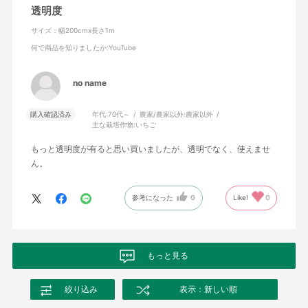
透明度
サイズ：幅200cmx長さ1m
何で商品を知りましたか
:YouTube
no name
購入確認済み
年代:
70代～
農家/農家以外:
農家以外
主な栽培作物:
いちご
もっと透明度が有ると思い買いましたが、透明でなく、使えませ
ん。
参考になった
0
Like!
0
もっと見る
絞り込み
表示：新しい順