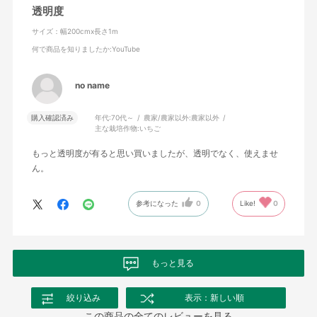
透明度
サイズ：幅200cmx長さ1m
何で商品を知りましたか
:YouTube
no name
購入確認済み
年代:
70代～
農家/農家以外:
農家以外
主な栽培作物:
いちご
もっと透明度が有ると思い買いましたが、透明でなく、使えませ
ん。
参考になった
0
Like!
0
もっと見る
絞り込み
表示：新しい順
この商品の全てのレビューを見る