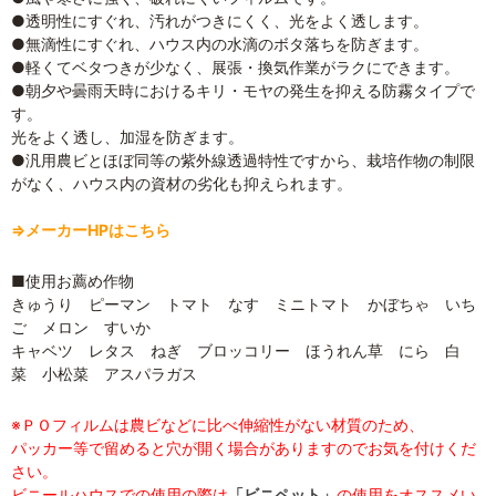
●透明性にすぐれ、汚れがつきにくく、光をよく透します。
●無滴性にすぐれ、ハウス内の水滴のボタ落ちを防ぎます。
●軽くてベタつきが少なく、展張・換気作業がラクにできます。
●朝夕や曇雨天時におけるキリ・モヤの発生を抑える防霧タイプで
す。
光をよく透し、加湿を防ぎます。
●汎用農ビとほぼ同等の紫外線透過特性ですから、栽培作物の制限
がなく、ハウス内の資材の劣化も抑えられます。
⇒メーカーHPはこちら
■使用お薦め作物
きゅうり ピーマン トマト なす ミニトマト かぼちゃ いち
ご メロン すいか
キャベツ レタス ねぎ ブロッコリー ほうれん草 にら 白
菜 小松菜 アスパラガス
※ＰＯフィルムは農ビなどに比べ伸縮性がない材質のため、
パッカー等で留めると穴が開く場合がありますのでお気を付けくだ
さい。
ビニールハウスでの使用の際は
「ビニペット」
の使用をオススメい