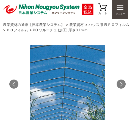
全品
税込
カート
農業資材の通販【日本農業システム】
>
農業資材
>
ハウス用 農ＰＯフィルム
>
ＰＯフィルム
>
PO ソルーチェ (加工) 厚さ0.1ｍｍ