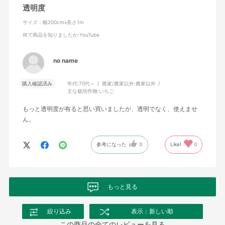
透明度
サイズ：幅200cmx長さ1m
何で商品を知りましたか
:YouTube
no name
購入確認済み
年代:
70代～
農家/農家以外:
農家以外
主な栽培作物:
いちご
もっと透明度が有ると思い買いましたが、透明でなく、使えませ
ん。
参考になった
0
Like!
0
もっと見る
絞り込み
表示：新しい順
この商品の全てのレビューを見る