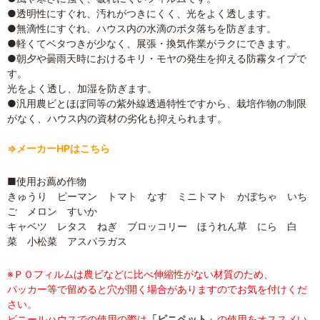
●透明性にすぐれ、汚れがつきにくく、光をよく透します。
●無滴性にすぐれ、ハウス内の水滴のボタ落ちを防ぎます。
●軽くてベタつきが少なく、展張・換気作業がラクにできます。
●朝夕や曇雨天時におけるキリ・モヤの発生を抑える防霧タイプで
す。
光をよく透し、加湿を防ぎます。
●汎用農ビとほぼ同等の紫外線透過特性ですから、栽培作物の制限
がなく、ハウス内の資材の劣化も抑えられます。
⇒メーカーHPはこちら
■使用お薦め作物
きゅうり ピーマン トマト なす ミニトマト かぼちゃ いち
ご メロン すいか
キャベツ レタス ねぎ ブロッコリー ほうれん草 にら 白
菜 小松菜 アスパラガス
※ＰＯフィルムは農ビなどに比べ伸縮性がない材質のため、
パッカー等で留めると穴が開く場合がありますのでお気を付けくだ
さい。
ビニールハウスでの使用の際は
「ビニペット」
の使用をオススメい