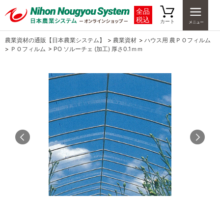
全品
税込
カート
農業資材の通販【日本農業システム】
>
農業資材
>
ハウス用 農ＰＯフィルム
>
ＰＯフィルム
>
PO ソルーチェ (加工) 厚さ0.1ｍｍ