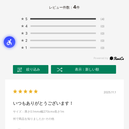
4
レビュー件数：
件
★
5
(4)
★
4
(0)
★
3
(0)
★
2
(0)
★
1
(0)
絞り込み
表示：新しい順
2025.11.1
いつもありがとうございます！
サイズ：厚さ0.1mmx幅270cmx長さ1m
何で商品を知りましたか
:その他