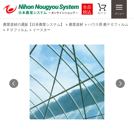
全品
税込
カート
農業資材の通販【日本農業システム】
>
農業資材
>
ハウス用 農ＰＯフィルム
>
ＰＯフィルム
>
イースター