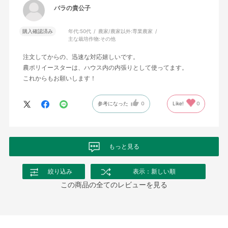
バラの貴公子
購入確認済み
年代:
50代
農家/農家以外:
専業農家
主な栽培作物:
その他
注文してからの、迅速な対応嬉しいです。
農ポリイースターは、ハウス内の内張りとして使ってます。
これからもお願いします！
参考になった
0
Like!
0
もっと見る
絞り込み
表示：新しい順
この商品の全てのレビューを見る