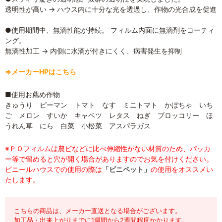
透明性が高い → ハウス内に十分な光を透過し、作物の光合成を促進
●使用期間中、無滴性能が持続。 フィルム内面に無滴剤をコーティ
ング。
無滴性加工 → 内側に水滴が付きにくく、病害発生を抑制
⇒メーカーHPはこちら
■使用お薦め作物
きゅうり ピーマン トマト なす ミニトマト かぼちゃ いち
ご メロン すいか キャベツ レタス ねぎ ブロッコリー ほ
うれん草 にら 白菜 小松菜 アスパラガス
※ＰＯフィルムは農ビなどに比べ伸縮性がない材質のため、パッカ
ー等で留めると穴が開く場合がありますのでお気を付けください。
ビニールハウスでの使用の際は
「ビニペット」
の使用をオススメい
たします。
こちらの商品は、メーカー直送となる場合がございます。
加工品・出来上がりまでに1週間から2週間程度かかります。