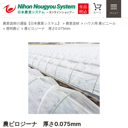
全品
税込
カート
農業資材の通販【日本農業システム】
>
農業資材
>
ハウス用 農ビニール
>
透明農ビ
>
農ビロジーナ 厚さ0.075mm
農ビロジーナ 厚さ0.075mm