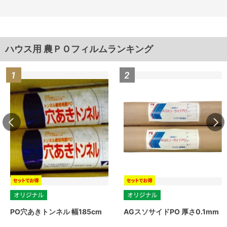
ハウス用 農ＰＯフィルムランキング
PO穴あきトンネル 幅185cm
AGスソサイドPO 厚さ0.1mm