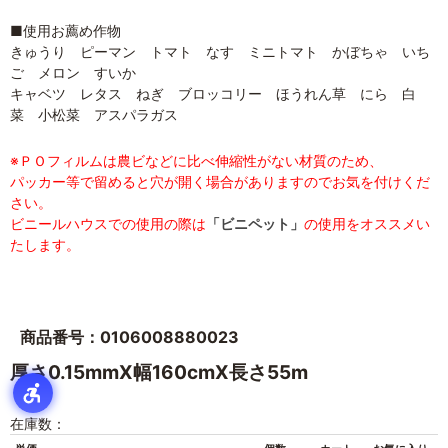
■使用お薦め作物
きゅうり ピーマン トマト なす ミニトマト かぼちゃ いち
ご メロン すいか
キャベツ レタス ねぎ ブロッコリー ほうれん草 にら 白
菜 小松菜 アスパラガス
※ＰＯフィルムは農ビなどに比べ伸縮性がない材質のため、
パッカー等で留めると穴が開く場合がありますのでお気を付けくだ
さい。
ビニールハウスでの使用の際は
「ビニペット」
の使用をオススメい
たします。
商品番号：0106008880023
厚さ0.15mmX幅160cmX長さ55m
在庫数：