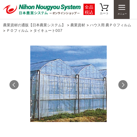
全品
税込
カート
農業資材の通販【日本農業システム】
>
農業資材
>
ハウス用 農ＰＯフィルム
>
ＰＯフィルム
>
タイキュート007