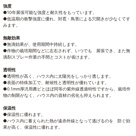
強度
●10年展張可能な強度と耐久性をもっています。
●低温期の衝撃強度に優れ、対雹・鳥害による穴開きが少なくてす
みます。
無敵効果
●無滴効果が、使用期間中持続します。
●作物の栽培期間などに左右されず、いつでも 展張でき、また無
滴剤スプレー作業の手間とコストが省けます。
透明性
●透明性が高く、ハウス内に太陽光をしっかり透します。
●表面の特殊加工で、耐候性と透明性が優れています。
●0.1mm厚汎用農ビとほぼ同等の紫外線透過特性ですから、栽培作
物の制限がなく、ハウス内の資材の劣化も抑えられます。
保温性
●保温性に優れます。
●ハウス内に蓄えられた熱が遠赤外線となって逃げるのを 防ぐ効
果が高く、保温性に優れます。