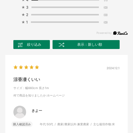
★
3
(0)
★
2
(0)
★
1
(0)
絞り込み
表示：新しい順
2024.12.1
涼香凄くいい
サイズ：幅660cm 長さ1m
何で商品を知りましたか
:ホームページ
きよー
購入確認済み
年代:
50代
農家/農家以外:
兼業農家
主な栽培作物:
米