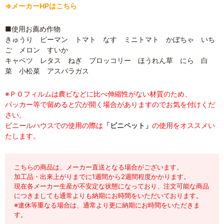
⇒メーカーHPはこちら
■使用お薦め作物
きゅうり ピーマン トマト なす ミニトマト かぼちゃ いち
ご メロン すいか
キャベツ レタス ねぎ ブロッコリー ほうれん草 にら 白
菜 小松菜 アスパラガス
※ＰＯフィルムは農ビなどに比べ伸縮性がない材質のため、
パッカー等で留めると穴が開く場合がありますのでお気を付けくだ
さい。
ビニールハウスでの使用の際は
「ビニペット」
の使用をオススメい
たします。
こちらの商品は、メーカー直送となる場合がございます。
加工品・出来上がりまでに1週間から2週間程度かかります。
現在各メーカー生産が不安定な状態になっており、注文可能な商品
につきましても通常よりも納期にお時間をいただいております。
※連休等重なる場合は、通常より更に納期にお時間をいただきま
す。