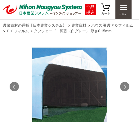
全品
税込
カート
農業資材の通販【日本農業システム】
>
農業資材
>
ハウス用 農ＰＯフィルム
>
ＰＯフィルム
>
タフシェード 涼香（白グレー） 厚さ0.15mm