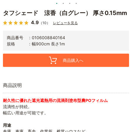
タフシェード 涼香（白グレー） 厚さ0.15mm
4.9
（10）
レビューを見る
商品番号
0106008840164
規格
幅900cm 長さ1m
商品購入へ
商品説明
耐久性に優れた遮光遮熱用の流滴剤塗布型農POフィルム
流滴性が持続。
幅広い用途が可能です。
用途
倉庫、車庫、畜舎、作業所、椎茸ハウスなど