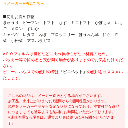
⇒メーカーHPはこちら
■使用お薦め作物
きゅうり ピーマン トマト なす ミニトマト かぼちゃ いち
ご メロン すいか
キャベツ レタス ねぎ ブロッコリー ほうれん草 にら 白
菜 小松菜 アスパラガス
※ＰＯフィルムは農ビなどに比べ伸縮性がない材質のため、
パッカー等で留めると穴が開く場合がありますのでお気を付けくだ
さい。
ビニールハウスでの使用の際は
「ビニペット」
の使用をオススメい
たします。
こちらの商品は、メーカー直送となる場合がございます。
加工品・出来上がりまでに1週間から2週間程度かかります。
現在各メーカー生産が不安定な状態になっており、注文可能な商品
につきましても通常よりも納期にお時間をいただいております。
※連休等重なる場合は、通常より更に納期にお時間をいただきま
す。