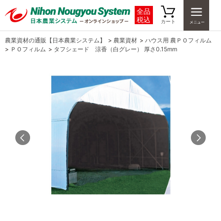
全品
税込
カート
農業資材の通販【日本農業システム】
>
農業資材
>
ハウス用 農ＰＯフィルム
>
ＰＯフィルム
>
タフシェード 涼香（白グレー） 厚さ0.15mm