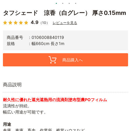
タフシェード 涼香（白グレー） 厚さ0.15mm
4.9
（10）
レビューを見る
商品番号
0106008840119
規格
幅660cm 長さ1m
商品購入へ
商品説明
耐久性に優れた遮光遮熱用の流滴剤塗布型農POフィルム
流滴性が持続。
幅広い用途が可能です。
用途
倉庫、車庫、畜舎、作業所、椎茸ハウスなど