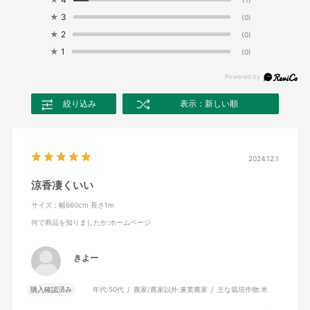
★
3
(0)
★
2
(0)
★
1
(0)
絞り込み
表示：新しい順
2024.12.1
涼香凄くいい
サイズ：幅660cm 長さ1m
何で商品を知りましたか
:ホームページ
きよー
購入確認済み
年代:
50代
農家/農家以外:
兼業農家
主な栽培作物:
米